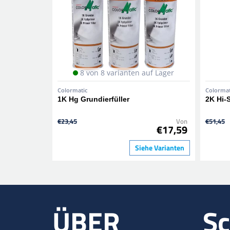
8 von 8 varianten auf Lager
Colormatic
Colormat
1K Hg Grundierfüller
2K Hi-
€23,45
Von
€51,45
€17,59
Siehe Varianten
ÜBER
Sc