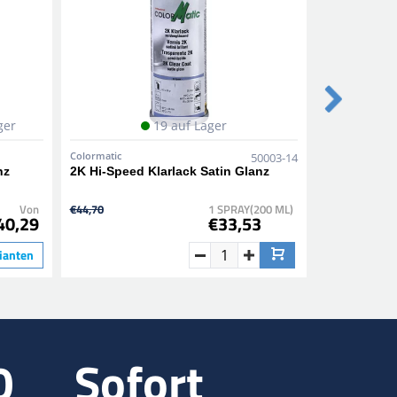
ger
19 auf Lager
Colormatic
Colormatic
50003-14
nz
2K Hi-Speed Klarlack Satin Glanz
1K Epoxidg
Von
€44,70
1 SPRAY(200 ML)
€23,45
40,29
€33,53
ianten
0
Sofort