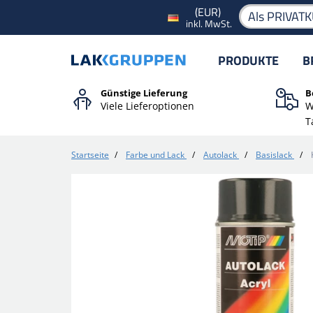
(EUR)
Als PRIVAT
inkl. MwSt.
PRODUKTE
B
Günstige Lieferung
B
Viele Lieferoptionen
W
T
Startseite
/
Farbe und Lack
/
Autolack
/
Basislack
/