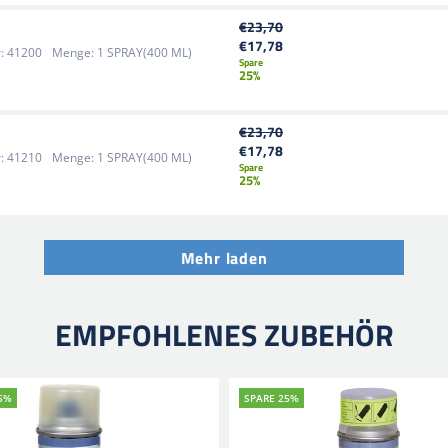
€23,70
€17,78
:
41200
Menge:
1 SPRAY(400 ML)
Spare
25%
€23,70
€17,78
:
41210
Menge:
1 SPRAY(400 ML)
Spare
25%
Mehr laden
EMPFOHLENES ZUBEHÖR
5%
SPARE 25%