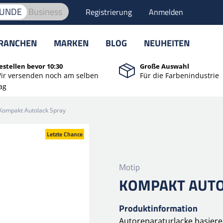
KUNDE
Business
Registrierung
Anmelden
RANCHEN
MARKEN
BLOG
NEUHEITEN
estellen bevor 10:30
Große Auswahl
ir versenden noch am selben
Für die Farbenindustrie
ag
Kompakt Autolack Spray
Letzte Chance
Motip
KOMPAKT AUTO
Produktinformation
Autoreparaturlacke basiere