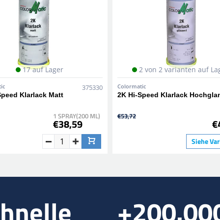
17 auf Lager
2 von 2 varianten auf La
ic
Colormatic
375330
Speed Klarlack Matt
2K Hi-Speed Klarlack Hochgla
1 SPRAY(200 ML)
€53,72
€38,59
€
Siehe Var
hnelle
+200.00