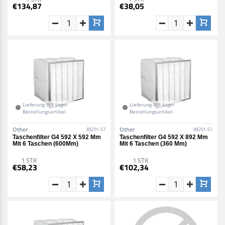
€134,87
€38,05
Lieferung 8-9 tage•
Lieferung 8-9 tage•
Bestellungsartikel
Bestellungsartikel
Other
Other
88291-57
88291-51
Taschenfilter G4 592 X 592 Mm
Taschenfilter G4 592 X 892 Mm
Mit 6 Taschen (600Mm)
Mit 6 Taschen (360 Mm)
1 STK
1 STK
€58,23
€102,34