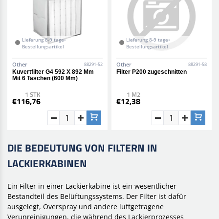
Lieferung 8-9 tage•
Lieferung 8-9 tage•
Bestellungsartikel
Bestellungsartikel
Other
Other
88291-52
88291-58
Kuvertfilter G4 592 X 892 Mm
Filter P200 zugeschnitten
Mit 6 Taschen (600 Mm)
1 STK
1 M2
€116,76
€12,38
DIE BEDEUTUNG VON FILTERN IN
LACKIERKABINEN
Ein Filter in einer Lackierkabine ist ein wesentlicher
Bestandteil des Belüftungssystems. Der Filter ist dafür
ausgelegt, Overspray und andere luftgetragene
Verunreinigungen, die während des Lackierprozesses