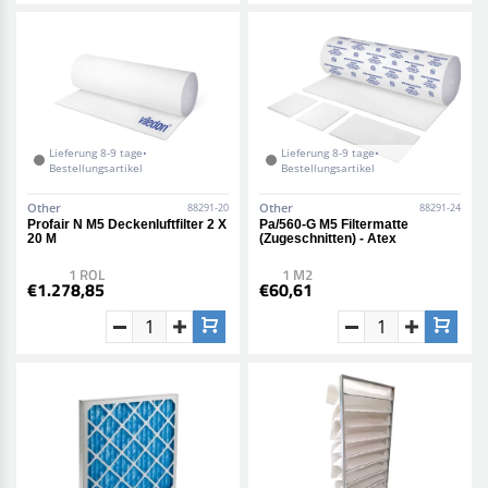
Lieferung 8-9 tage•
Lieferung 8-9 tage•
Bestellungsartikel
Bestellungsartikel
Other
Other
88291-20
88291-24
Profair N M5 Deckenluftfilter 2 X
Pa/560-G M5 Filtermatte
20 M
(Zugeschnitten) - Atex
1 ROL
1 M2
€1.278,85
€60,61