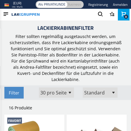
(EUR)
Als PRIVATKUNDE
Business
Registrierung
Anmelden
inkl. MwSt.
0
Startseite
/
Spritzgeräte
/
Lackierkabine
/
Lackierkabinenfilter
LACKIERKABINENFILTER
PRODUKTE
Filter sollten regelmäßig ausgetauscht werden, um
BRANCHEN
sicherzustellen, dass Ihre Lackierkabine ordnungsgemäß
funktioniert und Sie optimal geschützt sind. Verwenden
MARKEN
Sie Paintstop-Filter als Bodenfilter in der Lackierkabine.
Für die Sprühwand wird ein Kartonlabyrinthfilter (auch
BLOG
als Andrea-Faltfilter bezeichnet) eingesetzt, sowie ein
Kuvert- und Deckenfilter für die Luftzufuhr in die
NEUHEITEN
Lackierkabine.
Filter
16 Produkte
FAVORIT