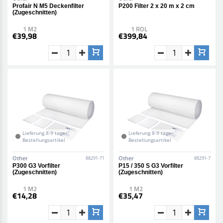
Profair N M5 Deckenfilter
P200 Filter 2 x 20 m x 2 cm
(Zugeschnitten)
1 M2
1 ROL
€39,98
€399,84
Lieferung 8-9 tage•
Lieferung 8-9 tage•
Bestellungsartikel
Bestellungsartikel
Other
Other
88291-71
88291-7
P300 G3 Vorfilter
P15 / 350 S G3 Vorfilter
(Zugeschnitten)
(Zugeschnitten)
1 M2
1 M2
€14,28
€35,47