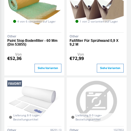
4 von 6 varianten auf Lager
1 von 2 varianten auf Lager
Other
Other
Paint Stop Bodenfilter - 60 Mm
Faltfilter Für Sprühwand 0,9 X
(Din 53855)
9,2 M
Von
Von
€52,36
€72,99
Siehe Varianten
Siehe Varianten
FAVORIT
Lieferung 8-9 tage•
Lieferung 8-9 tage•
Bestellungsartikel
Bestellungsartikel
Other
Other
88291-13
1027853