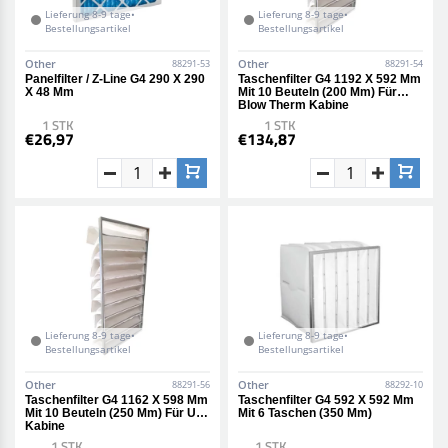
Lieferung 8-9 tage•
Lieferung 8-9 tage•
Bestellungsartikel
Bestellungsartikel
Other
Other
88291-53
88291-54
Panelfilter / Z-Line G4 290 X 290
Taschenfilter G4 1192 X 592 Mm
X 48 Mm
Mit 10 Beuteln (200 Mm) Für
Blow Therm Kabine
1 STK
1 STK
€26,97
€134,87
Lieferung 8-9 tage•
Lieferung 8-9 tage•
Bestellungsartikel
Bestellungsartikel
Other
Other
88291-56
88292-10
Taschenfilter G4 1162 X 598 Mm
Taschenfilter G4 592 X 592 Mm
Mit 10 Beuteln (250 Mm) Für Usi
Mit 6 Taschen (350 Mm)
Kabine
1 STK
1 STK