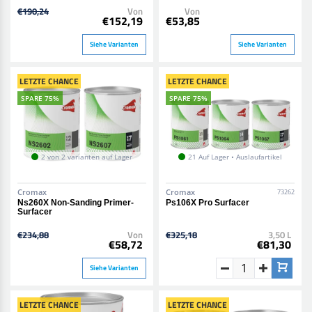
€190,24
Von
Von
€152,19
€53,85
Siehe Varianten
Siehe Varianten
LETZTE CHANCE
LETZTE CHANCE
SPARE 75%
SPARE 75%
2 von 2 varianten auf Lager
21 Auf Lager • Auslaufartikel
Cromax
Cromax
73262
Ns260X Non-Sanding Primer-
Ps106X Pro Surfacer
Surfacer
€234,88
Von
€325,18
3,50 L
€58,72
€81,30
Siehe Varianten
LETZTE CHANCE
LETZTE CHANCE