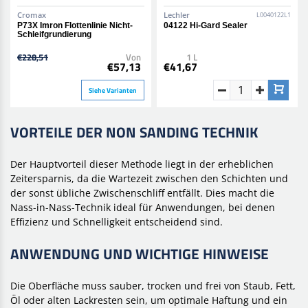
Cromax
Lechler
L0040122L1
P73X Imron Flottenlinie Nicht-
04122 Hi-Gard Sealer
Schleifgrundierung
€228,51
Von
1 L
€57,13
€41,67
Siehe Varianten
VORTEILE DER NON SANDING TECHNIK
Der Hauptvorteil dieser Methode liegt in der erheblichen
Zeitersparnis, da die Wartezeit zwischen den Schichten und
der sonst übliche Zwischenschliff entfällt. Dies macht die
Nass-in-Nass-Technik ideal für Anwendungen, bei denen
Effizienz und Schnelligkeit entscheidend sind.
ANWENDUNG UND WICHTIGE HINWEISE
Die Oberfläche muss sauber, trocken und frei von Staub, Fett,
Öl oder alten Lackresten sein, um optimale Haftung und ein