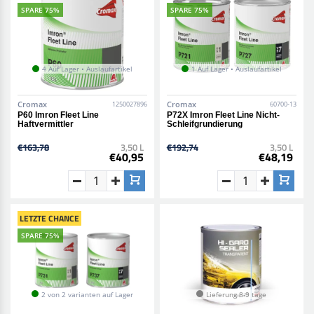
SPARE 75%
SPARE 75%
4 Auf Lager • Auslaufartikel
1 Auf Lager • Auslaufartikel
Cromax
Cromax
1250027896
60700-13
P60 Imron Fleet Line
P72X Imron Fleet Line Nicht-
Haftvermittler
Schleifgrundierung
€163,78
3,50 L
€192,74
3,50 L
€40,95
€48,19
LETZTE CHANCE
SPARE 75%
2 von 2 varianten auf Lager
Lieferung 8-9 tage