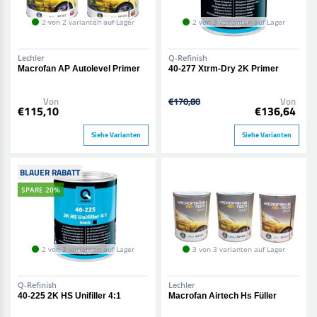
2 von 2 varianten auf Lager
2 von 3 varianten auf Lager
Lechler
Q-Refinish
Macrofan AP Autolevel Primer
40-277 Xtrm-Dry 2K Primer
Von
€170,80
Von
€115,10
€136,64
Siehe Varianten
Siehe Varianten
BLAUER RABATT
SPARE 20%
2 von 3 varianten auf Lager
3 von 3 varianten auf Lager
Q-Refinish
Lechler
40-225 2K HS Unifiller 4:1
Macrofan Airtech Hs Füller