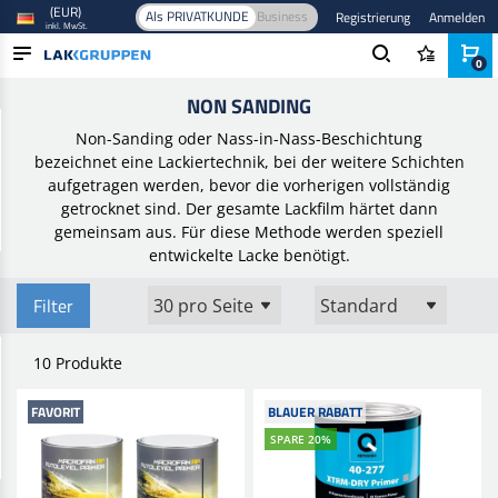
(EUR)
Als PRIVATKUNDE
Business
Registrierung
Anmelden
inkl. MwSt.
0
Startseite
/
Farbe und Lack
/
Autolack
/
Non Sanding
NON SANDING
PRODUKTE
Non-Sanding oder Nass-in-Nass-Beschichtung
BRANCHEN
bezeichnet eine Lackiertechnik, bei der weitere Schichten
aufgetragen werden, bevor die vorherigen vollständig
MARKEN
getrocknet sind. Der gesamte Lackfilm härtet dann
gemeinsam aus. Für diese Methode werden speziell
BLOG
entwickelte Lacke benötigt.
NEUHEITEN
Filter
10 Produkte
FAVORIT
BLAUER RABATT
SPARE 20%