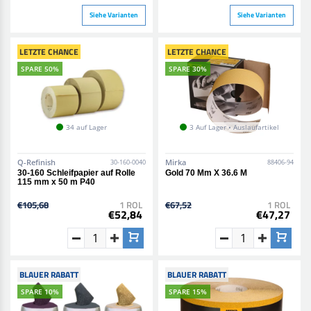
Siehe Varianten
Siehe Varianten
LETZTE CHANCE
LETZTE CHANCE
SPARE 50%
SPARE 30%
34 auf Lager
3 Auf Lager • Auslaufartikel
Q-Refinish
Mirka
30-160-0040
88406-94
30-160 Schleifpapier auf Rolle
Gold 70 Mm X 36.6 M
115 mm x 50 m P40
€105,68
1 ROL
€67,52
1 ROL
€52,84
€47,27
BLAUER RABATT
BLAUER RABATT
SPARE 10%
SPARE 15%