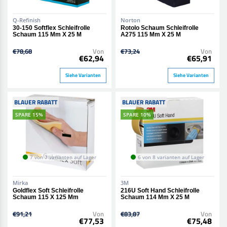
Q-Refinish
Norton
30-150 Softflex Schleifrolle
Rotolo Schaum Schleifrolle
Schaum 115 Mm X 25 M
A275 115 Mm X 25 M
€78,68
Von
€73,24
Von
€62,94
€65,91
Siehe Varianten
Siehe Varianten
BLAUER RABATT
BLAUER RABATT
SPARE 15%
SPARE 10%
7 von 7 varianten auf Lager
6 von 8 varianten auf Lager
Mirka
3M
Goldflex Soft Schleifrolle
216U Soft Hand Schleifrolle
Schaum 115 X 125 Mm
Schaum 114 Mm X 25 M
€91,21
Von
€83,87
Von
€77,53
€75,48