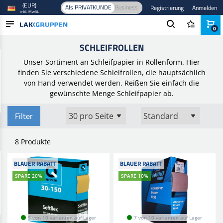
(EUR)
Als PRIVATKUNDE
Business
Registrierung
Anmelden
inkl. MwSt.
0
Startseite
/
Schleifmittel
/
Handschliff
/
Schleifrollen
SCHLEIFROLLEN
PRODUKTE
Unser Sortiment an Schleifpapier in Rollenform. Hier
BRANCHEN
finden Sie verschiedene Schleifrollen, die hauptsächlich
von Hand verwendet werden. Reißen Sie einfach die
MARKEN
gewünschte Menge Schleifpapier ab.
BLOG
Filter
NEUHEITEN
8 Produkte
BLAUER RABATT
BLAUER RABATT
SPARE 20%
SPARE 10%
9 von 10 varianten auf Lager
7 von 10 varianten auf Lager