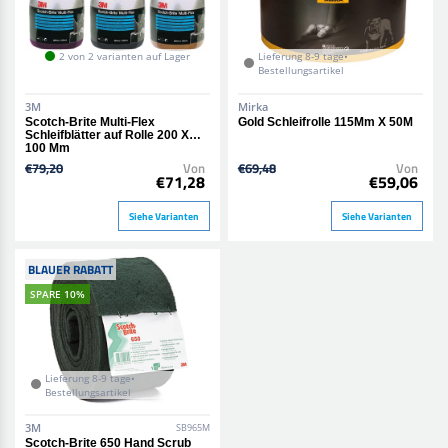
2 von 2 varianten auf Lager
Lieferung 8-9 tage•
Bestellungsartikel
3M
Mirka
Scotch-Brite Multi-Flex
Gold Schleifrolle 115Mm X 50M
Schleifblätter auf Rolle 200 X
100 Mm
€79,20
Von
€69,48
Von
€71,28
€59,06
Siehe Varianten
Siehe Varianten
BLAUER RABATT
SPARE 10%
Lieferung 8-9 tage•
Bestellungsartikel
3M
SB965M
Scotch-Brite 650 Hand Scrub