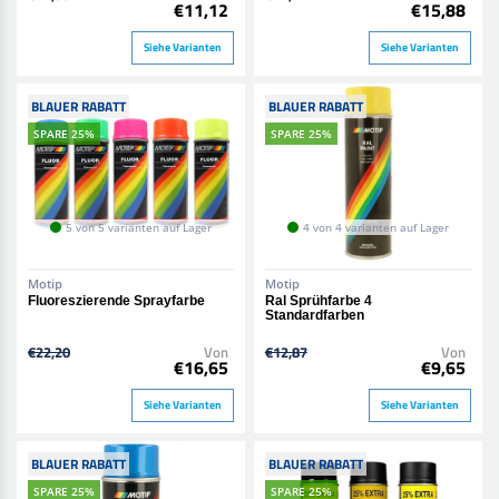
€11,12
€15,88
Siehe Varianten
Siehe Varianten
BLAUER RABATT
BLAUER RABATT
SPARE 25%
SPARE 25%
5 von 5 varianten auf Lager
4 von 4 varianten auf Lager
Motip
Motip
Fluoreszierende Sprayfarbe
Ral Sprühfarbe 4
Standardfarben
€22,20
Von
€12,87
Von
€16,65
€9,65
Siehe Varianten
Siehe Varianten
BLAUER RABATT
BLAUER RABATT
SPARE 25%
SPARE 25%