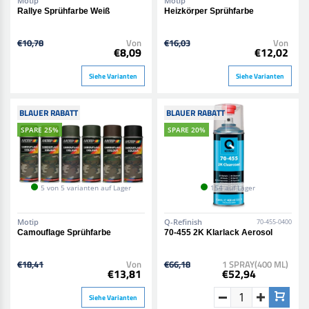
Motip
Motip
Rallye Sprühfarbe Weiß
Heizkörper Sprühfarbe
€10,78
Von
€16,03
Von
€8,09
€12,02
Siehe Varianten
Siehe Varianten
BLAUER RABATT
BLAUER RABATT
SPARE 25%
SPARE 20%
5 von 5 varianten auf Lager
154 auf Lager
Motip
Q-Refinish
70-455-0400
Camouflage Sprühfarbe
70-455 2K Klarlack Aerosol
€18,41
Von
€66,18
1 SPRAY(400 ML)
€13,81
€52,94
Siehe Varianten