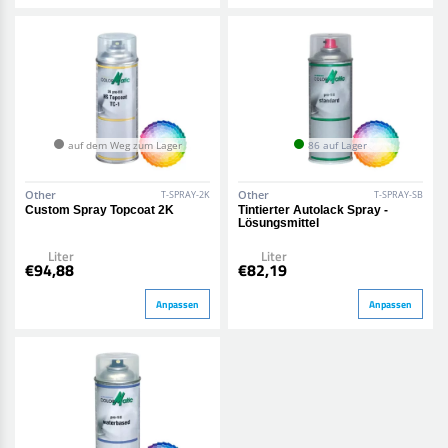
auf dem Weg zum Lager
86 auf Lager
Other
Other
T-SPRAY-2K
T-SPRAY-SB
Custom Spray Topcoat 2K
Tintierter Autolack Spray -
Lösungsmittel
Liter
Liter
€94,88
€82,19
Anpassen
Anpassen