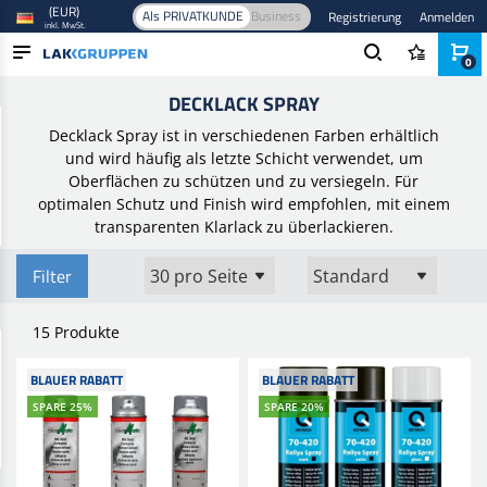
(EUR)
Als PRIVATKUNDE
Business
Registrierung
Anmelden
inkl. MwSt.
0
Startseite
/
Farbe und Lack
/
Sprühfarbe
/
Decklack Spray
DECKLACK SPRAY
PRODUKTE
Decklack Spray ist in verschiedenen Farben erhältlich
BRANCHEN
und wird häufig als letzte Schicht verwendet, um
Oberflächen zu schützen und zu versiegeln. Für
MARKEN
optimalen Schutz und Finish wird empfohlen, mit einem
transparenten Klarlack zu überlackieren.
BLOG
Filter
NEUHEITEN
15 Produkte
BLAUER RABATT
BLAUER RABATT
SPARE 25%
SPARE 20%