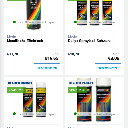
8 von 8 varianten auf Lager
5 von 5 varianten auf Lager
Motip
Motip
Metallische Effektlack
Rallye Spraylack Schwarz
€22,20
Von
€10,78
Von
€16,65
€8,09
Siehe Varianten
Siehe Varianten
BLAUER RABATT
BLAUER RABATT
SPARE 25%
SPARE 25%
3 von 3 varianten auf Lager
2 von 2 varianten auf Lager