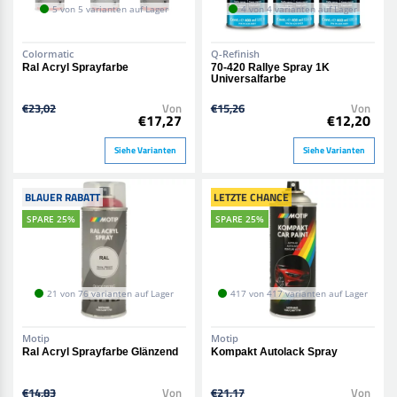
5 von 5 varianten auf Lager
4 von 4 varianten auf Lager
Colormatic
Q-Refinish
Ral Acryl Sprayfarbe
70-420 Rallye Spray 1K
Universalfarbe
€23,02
Von
€15,26
Von
€17,27
€12,20
Siehe Varianten
Siehe Varianten
BLAUER RABATT
LETZTE CHANCE
SPARE 25%
SPARE 25%
21 von 76 varianten auf Lager
417 von 417 varianten auf Lager
Motip
Motip
Ral Acryl Sprayfarbe Glänzend
Kompakt Autolack Spray
€14,83
Von
€21,17
Von