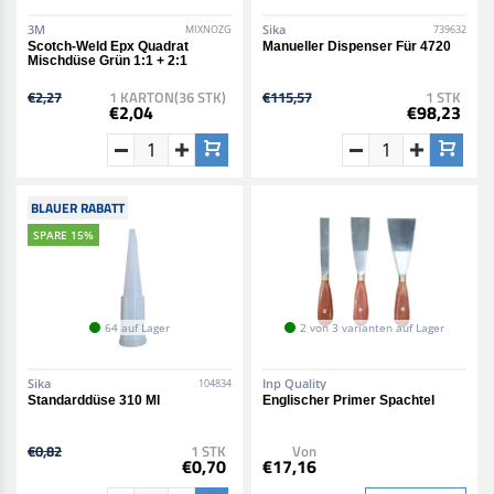
3M
Sika
MIXNOZG
739632
Scotch-Weld Epx Quadrat
Manueller Dispenser Für 4720
Mischdüse Grün 1:1 + 2:1
€2,27
1 KARTON(36 STK)
€115,57
1 STK
€2,04
€98,23
BLAUER RABATT
SPARE 15%
64 auf Lager
2 von 3 varianten auf Lager
Sika
Inp Quality
104834
Standarddüse 310 Ml
Englischer Primer Spachtel
€0,82
1 STK
Von
€0,70
€17,16