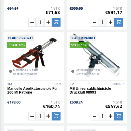
€84,27
1 STK
€656,86
1 STK
€71,63
€591,17
BLAUER RABATT
BLAUER RABATT
SPARE 10%
SPARE 10%
Lieferung 8-9 tage•
Lieferung 8-9 tage•
Bestellungsartikel
Bestellungsartikel
3M
3M
8571
88410-92
Manuelle Applikatorpistole Für
MS Universaldichtpistole
200 Ml Patrone
Druckluft 08993
€178,60
1 STK
€608,24
1 STK
€160,74
€547,42