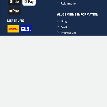
Reklamation
ALLGEMEINE INFORMATION
LIEFERUNG
Blog
AGB
Impressum
Datenschutz
Öffnungszeiten
Kontaktieren Sie uns
Scan2Web App
Erp2Web
Remote support
FinishFlow
FOLGE UNS AUF
Holen Sie sich jetzt die Scan2Web-App