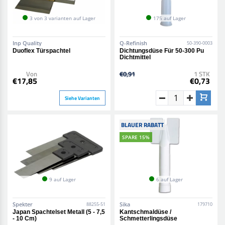
3 von 3 varianten auf Lager
175 auf Lager
Inp Quality
Q-Refinish
50-390-0003
Duoflex Türspachtel
Dichtungsdüse Für 50-300 Pu
Dichtmittel
Von
€0,91
1 STK
€17,85
€0,73
Siehe Varianten
BLAUER RABATT
SPARE 15%
9 auf Lager
6 auf Lager
Spekter
Sika
88255-51
179710
Japan Spachtelset Metall (5 - 7,5
Kantschmaldüse /
- 10 Cm)
Schmetterlingsdüse