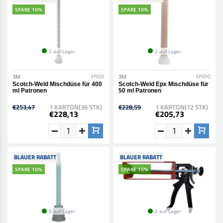
SPARE 10%
SPARE 10%
2 auf Lager
2 auf Lager
3M
3M
EPXSD
EPXDQ
Scotch-Weld Mischdüse für 400
Scotch-Weld Epx Mischdüse für
ml Patronen
50 ml Patronen
€253,47
1 KARTON(36 STK)
€228,59
1 KARTON(72 STK)
€228,13
€205,73
BLAUER RABATT
BLAUER RABATT
SPARE 10%
SPARE 15%
8 auf Lager
2 auf Lager