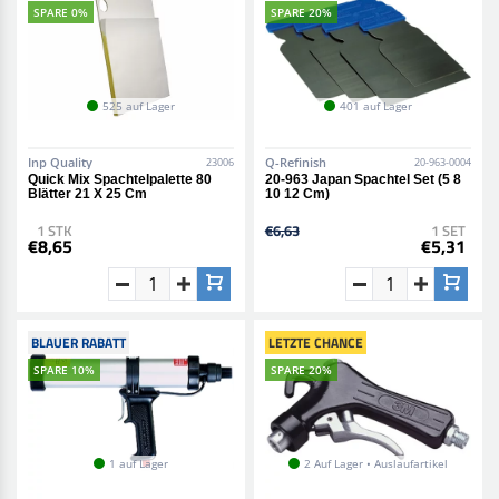
SPARE 0%
SPARE 20%
525 auf Lager
401 auf Lager
Inp Quality
Q-Refinish
23006
20-963-0004
Quick Mix Spachtelpalette 80
20-963 Japan Spachtel Set (5 8
Blätter 21 X 25 Cm
10 12 Cm)
1 STK
€6,63
1 SET
€8,65
€5,31
BLAUER RABATT
LETZTE CHANCE
SPARE 10%
SPARE 20%
1 auf Lager
2 Auf Lager • Auslaufartikel