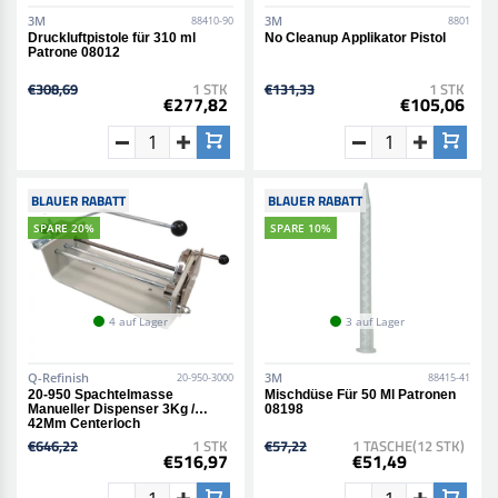
3M
3M
88410-90
8801
Druckluftpistole für 310 ml
No Cleanup Applikator Pistol
Patrone 08012
€308,69
1 STK
€131,33
1 STK
€277,82
€105,06
BLAUER RABATT
BLAUER RABATT
SPARE 20%
SPARE 10%
4 auf Lager
3 auf Lager
Q-Refinish
3M
20-950-3000
88415-41
20-950 Spachtelmasse
Mischdüse Für 50 Ml Patronen
Manueller Dispenser 3Kg /
08198
42Mm Centerloch
€646,22
1 STK
€57,22
1 TASCHE(12 STK)
€516,97
€51,49