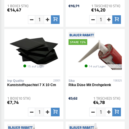
1 BOX(3 STK)
€16,71
1 TASCHE(10 STK)
€14,47
€14,20
BLAUER RABATT
SPARE 15%
15 auf Lager
14 auf Lager
Inp Quality
Sika
23001
158325
Kunststoffspachtel 7 X 10 Cm
Rika Düse Mit Drehgelenk
1 BOX(10 STK)
€5,62
1 TASCHE(5 STK)
€7,74
€4,78
BLAUER RABATT
BLAUER RABATT