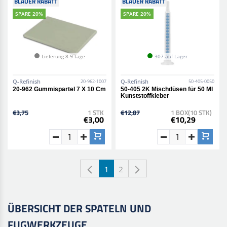
BLAUER RABATT
BLAUER RABATT
SPARE 20%
SPARE 20%
Lieferung 8-9 tage
307 auf Lager
Q-Refinish
Q-Refinish
20-962-1007
50-405-0050
20-962 Gummispartel 7 X 10 Cm
50-405 2K Mischdüsen für 50 Ml
Kunststoffkleber
€3,75
1 STK
€12,87
1 BOX(10 STK)
€3,00
€10,29
1
2
ÜBERSICHT DER SPATELN UND
FUGWERKZEUGE