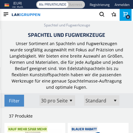
(EUR)
Als PRIVATKUNDE
Business
Registrierung
Anmelden
inkl. MwSt.
0
Startseite
/
Werkzeuge und Ausrüstung
/
Handwerkzeuge
/
Spachtel und Fugwerkzeuge
PRODUKTE
SPACHTEL UND FUGWERKZEUGE
BRANCHEN
Unser Sortiment an Spachteln und Fugwerkzeugen
wurde sorgfältig ausgewählt mit Fokus auf Präzision und
MARKEN
Langlebigkeit. Wir bieten eine breite Auswahl an Größen,
Formen und Materialien, die für jede Aufgabe und jeden
BLOG
Bedarf geeignet sind. Von Edelstahlspachteln bis zu
flexiblen Kunststoffspachteln haben wir die passenden
NEUHEITEN
Werkzeuge für eine genaue Spachtelmasse-Auftragung
und optimale Fugen.
Filter
37 Produkte
KAUF MEHR SPAR MEHR
BLAUER RABATT