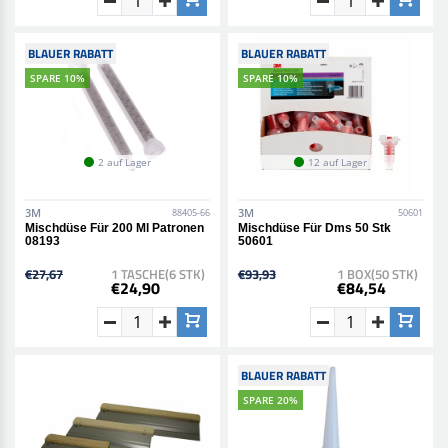
BLAUER RABATT
BLAUER RABATT
SPARE 10%
SPARE 10%
2 auf Lager
12 auf Lager
3M
3M
88405-66
50601
Mischdüse Für 200 Ml Patronen
Mischdüse Für Dms 50 Stk
08193
50601
€27,67
1 TASCHE(6 STK)
€93,93
1 BOX(50 STK)
€24,90
€84,54
BLAUER RABATT
SPARE 20%