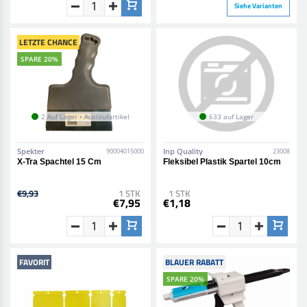
Siehe Varianten
LETZTE CHANCE
SPARE 20%
2 Auf Lager • Auslaufartikel
633 auf Lager
Spekter
Inp Quality
90004015000
23008
X-Tra Spachtel 15 Cm
Fleksibel Plastik Spartel 10cm
€9,93
1 STK
1 STK
€7,95
€1,18
FAVORIT
BLAUER RABATT
SPARE 20%