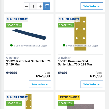
Siehe Varianten
BLAUER RABATT
BLAUER RABATT
SPARE 20%
SPARE 20%
9 von 10 varianten auf Lager
5 von 5 varianten auf Lager
Q-Refinish
Q-Refinish
30-320 Razor Net Schleifblatt 70
30-125 Premium Gold
X 420 Mm
Schleifblatt 70 X 198 Mm
€186,35
Von
€44,98
Von
€149,08
€35,99
Siehe Varianten
Siehe Varianten
BLAUER RABATT
LETZTE CHANCE
SPARE 20%
SPARE 20%