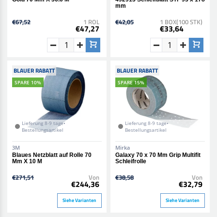
mm
€67,52
1 ROL
€42,05
1 BOX(100 STK)
€47,27
€33,64
BLAUER RABATT
BLAUER RABATT
SPARE 10%
SPARE 15%
Lieferung 8-9 tage•
Lieferung 8-9 tage•
Bestellungsartikel
Bestellungsartikel
3M
Mirka
Blaues Netzblatt auf Rolle 70
Galaxy 70 x 70 Mm Grip Multifit
Mm X 10 M
Schleifrolle
€271,51
Von
€38,58
Von
€244,36
€32,79
Siehe Varianten
Siehe Varianten