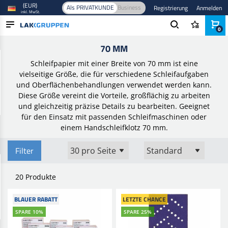
(EUR)
Als PRIVATKUNDE
Business
Registrierung
Anmelden
inkl. MwSt.
0
Startseite
/
Schleifmittel
/
Schleifpapierbogen
/
70 mm
70 MM
PRODUKTE
Schleifpapier mit einer Breite von 70 mm ist eine
BRANCHEN
vielseitige Größe, die für verschiedene Schleifaufgaben
und Oberflächenbehandlungen verwendet werden kann.
MARKEN
Diese Größe vereint die Vorteile, großflächig zu arbeiten
und gleichzeitig präzise Details zu bearbeiten. Geeignet
BLOG
für den Einsatz mit passenden Schleifmaschinen oder
einem Handschleifklotz 70 mm.
NEUHEITEN
Filter
20 Produkte
BLAUER RABATT
LETZTE CHANCE
SPARE 10%
SPARE 25%