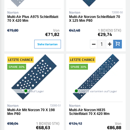
Norton
Norton
72000-50
Multi-Air Plus A975 Schleifblatt
Multi-Air Norzon Schleifblatt 70
70 X 420 Mm
X 125 Mm P80
€79,80
Von
€42,48
1 BOX(50 STK)
€71,82
€29,74
Siehe Varianten
LETZTE CHANCE
LETZTE CHANCE
SPARE 30%
SPARE 30%
2 auf Lager
1 von 3 varianten auf Lager
Norton
Norton
72000-51
Multi-Air Mit Norzon 70 X 198
Multi-Air Norzon H835
Mm P80
Schleifblatt 70 X 420 Mm
€98,04
1 BOX(50 STK)
€124,12
Von
€68,63
€86,88