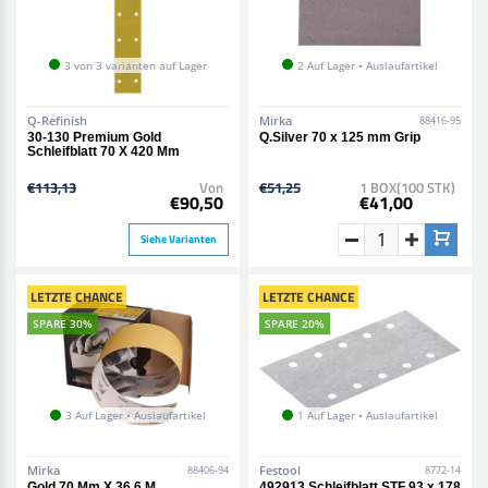
3 von 3 varianten auf Lager
2 Auf Lager • Auslaufartikel
Q-Refinish
Mirka
88416-95
30-130 Premium Gold
Q.Silver 70 x 125 mm Grip
Schleifblatt 70 X 420 Mm
€113,13
Von
€51,25
1 BOX(100 STK)
€90,50
€41,00
Siehe Varianten
LETZTE CHANCE
LETZTE CHANCE
SPARE 30%
SPARE 20%
3 Auf Lager • Auslaufartikel
1 Auf Lager • Auslaufartikel
Mirka
Festool
88406-94
8772-14
Gold 70 Mm X 36.6 M
492913 Schleifblatt STF 93 x 178