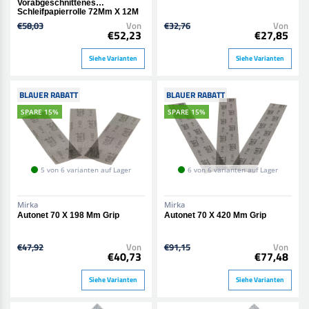
Vorabgeschnittenes
Schleifpapierrolle 72Mm X 12M
€58,03
Von
€32,76
Von
€52,23
€27,85
Siehe Varianten
Siehe Varianten
BLAUER RABATT
BLAUER RABATT
SPARE 15%
SPARE 15%
5 von 6 varianten auf Lager
6 von 6 varianten auf Lager
Mirka
Mirka
Autonet 70 X 198 Mm Grip
Autonet 70 X 420 Mm Grip
€47,92
Von
€91,15
Von
€40,73
€77,48
Siehe Varianten
Siehe Varianten