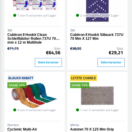
7 von 8 varianten auf Lager
2 von 3 varianten auf Lager
3M
3M
Cubitron II Hookit Clean
Cubitron II Hookit Slibeark 737U
Schleifblätter Rollen 737U 70
70 Mm X 127 Mm
mm x 12 m Multihole
€71,73
Von
€38,95
Von
€64,56
€29,21
Siehe Varianten
Siehe Varianten
BLAUER RABATT
LETZTE CHANCE
SPARE 10%
SPARE 15%
4 von 4 varianten auf Lager
1 von 5 varianten auf Lager
Norton
Mirka
Cyclonic Multi-Air
Autonet 70 X 125 Mm Grip