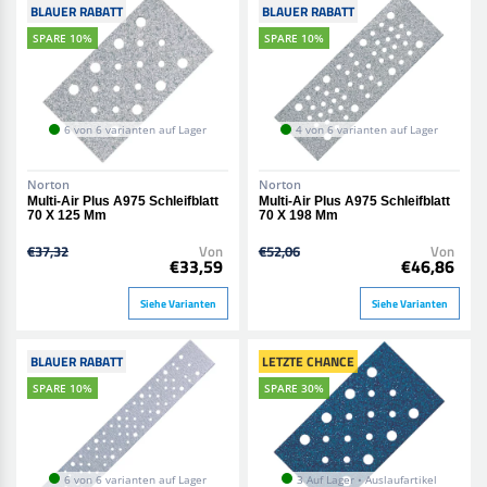
BLAUER RABATT
BLAUER RABATT
SPARE 10%
SPARE 10%
6 von 6 varianten auf Lager
4 von 6 varianten auf Lager
Norton
Norton
Multi-Air Plus A975 Schleifblatt
Multi-Air Plus A975 Schleifblatt
70 X 125 Mm
70 X 198 Mm
€37,32
Von
€52,06
Von
€33,59
€46,86
Siehe Varianten
Siehe Varianten
BLAUER RABATT
LETZTE CHANCE
SPARE 10%
SPARE 30%
6 von 6 varianten auf Lager
3 Auf Lager • Auslaufartikel