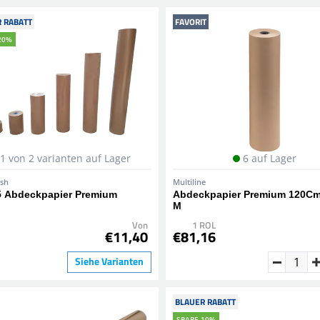
 RABATT
FAVORIT
20%
1 von 2 varianten auf Lager
6 auf Lager
ish
Multiline
5 Abdeckpapier Premium
Abdeckpapier Premium 120Cm
M
Von
1 ROL
€11,40
€81,16
Siehe Varianten
BLAUER RABATT
SPARE 10%