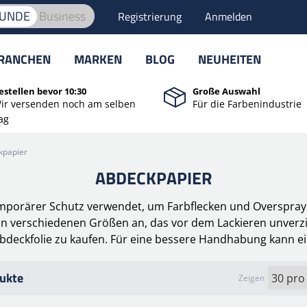
KUNDE
Business
Registrierung
Anmelden
RANCHEN
MARKEN
BLOG
NEUHEITEN
estellen bevor 10:30
Große Auswahl
ir versenden noch am selben
Für die Farbenindustrie
ag
kpapier
ABDECKPAPIER
emporärer Schutz verwendet, um Farbflecken und Overspray 
n verschiedenen Größen an, das vor dem Lackieren unverzic
Abdeckfolie zu kaufen. Für eine bessere Handhabung kann e
ukte
Zeigen