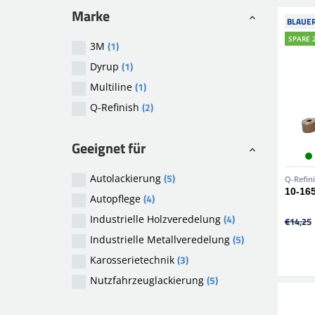
Marke
BLAUER
SPARE 
(1)
3M
(1)
Dyrup
(1)
Multiline
(2)
Q-Refinish
Geeignet für
(5)
Autolackierung
Q-Refin
10-16
(4)
Autopflege
(4)
Industrielle Holzveredelung
€14,25
(5)
Industrielle Metallveredelung
(3)
Karosserietechnik
(5)
Nutzfahrzeuglackierung