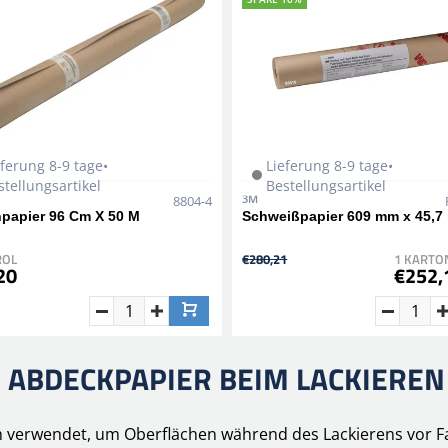
eferung 8-9 tage•
Lieferung 8-9 tage•
stellungsartikel
Bestellungsartikel
3M
8804-4
papier 96 Cm X 50 M
Schweißpapier 609 mm x 45,7
ROL
€280,21
1 KARTON
20
€252,
ABDECKPAPIER BEIM LACKIEREN
 verwendet, um Oberflächen während des Lackierens vor Far