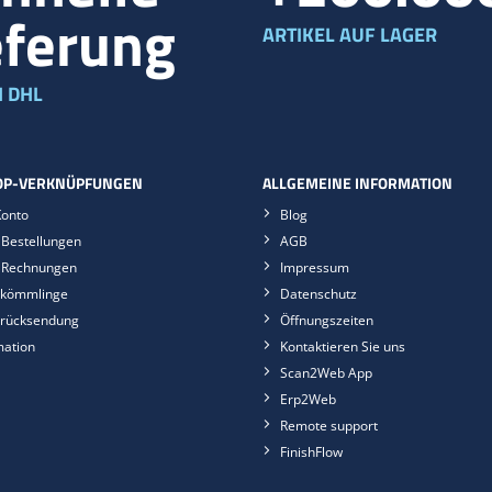
eferung
ARTIKEL AUF LAGER
 DHL
P-VERKNÜPFUNGEN
ALLGEMEINE INFORMATION
Konto
Blog
Bestellungen
AGB
 Rechnungen
Impressum
kömmlinge
Datenschutz
rücksendung
Öffnungszeiten
mation
Kontaktieren Sie uns
Scan2Web App
Erp2Web
Remote support
FinishFlow