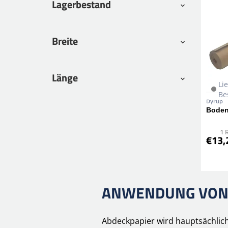
Lagerbestand
Breite
Länge
Li
Be
Dyrup
Boden
1 
€13,
ANWENDUNG VON 
Abdeckpapier wird hauptsächlich