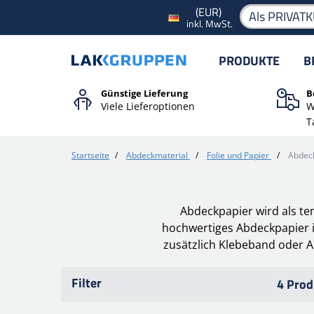
(EUR)
Als PRIVAT
inkl. MwSt.
PRODUKTE
B
Günstige Lieferung
B
Viele Lieferoptionen
W
T
Startseite
/
Abdeckmaterial
/
Folie und Papier
/
Abdec
Abdeckpapier wird als t
hochwertiges Abdeckpapier i
zusätzlich Klebeband oder 
Filter
4 Prod