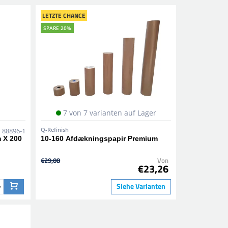
LETZTE CHANCE
SPARE 20%
7 von 7 varianten auf Lager
Q-Refinish
88896-1
 X 200
10-160 Afdækningspapir Premium
€29,08
Von
€23,26
Siehe Varianten