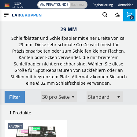
(EUR)
Als PRIVATKUNDE
Business
Registrierung
Anmelden
inkl. MwSt.
0
Startseite
/
Schleifmittel
/
Schleifpapierbogen
/
29 mm
29 MM
PRODUKTE
Schleifblätter und Schleifpapier mit einer Breite von ca.
BRANCHEN
29 mm. Diese sehr schmale Größe wird meist für
Präzisionsarbeiten oder zum Schleifen kleiner Flächen,
MARKEN
Kanten oder Ecken verwendet, die mit breiterem
Schleifpapier nicht erreichbar sind. Wählen Sie diese
BLOG
Größe für Spot-Reparaturen von Lackfehlern oder an
Stellen mit begrenztem Platz. Alternativ können Sie auch
NEUHEITEN
eine Ø 32 mm Schleifscheibe verwenden.
Filter
1 Produkte
FAVORIT