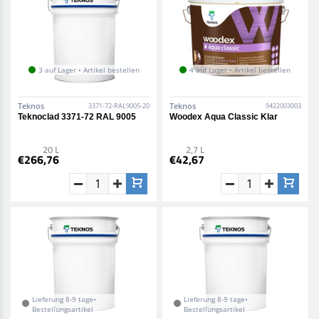
3 auf Lager • Artikel bestellen
4 auf Lager • Artikel bestellen
Teknos
Teknos
3371-72-RAL9005-20
9422003003
Teknoclad 3371-72 RAL 9005
Woodex Aqua Classic Klar
20 L
2,7 L
€266,76
€42,67
Lieferung 8-9 tage•
Lieferung 8-9 tage•
Bestellungsartikel
Bestellungsartikel