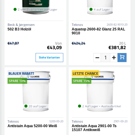
2 von 2 varianten auf Lager
4 auf Lager
Beck & Jørgensen
Teknos
2600-82-9010-20
502 B3 Holzöl
Aquatop 2600-82 Glanz 25 RAL
9010
€47,87
Von
€424,24
20 L
€43,09
€381,82
Siehe Varianten
BLAUER RABATT
LETZTE CHANCE
SPARE 10%
SPARE 15%
20 auf Lager
2 Auf Lager • Auslaufartikel
Teknos
Teknos
5200-00-20
2901-00-20
Antistain Aqua 5200-00 Weiß
Antistain Aqua 2901-00 Ts
15107 Antikweiß