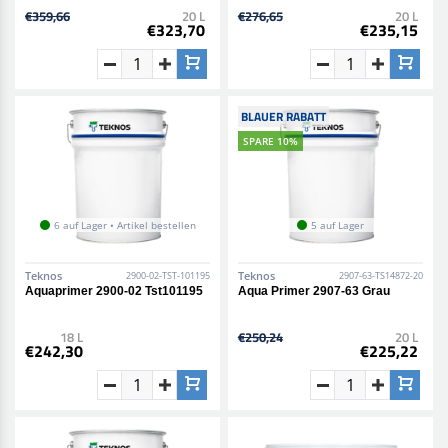
€359,66
20 L
€276,65
20 L
€323,70
€235,15
BLAUER RABATT
SPARE 10%
6 auf Lager • Artikel bestellen
5 auf Lager
Teknos
Teknos
2900-02-TST-101195
2907-63-TS14872-20
Aquaprimer 2900-02 Tst101195
Aqua Primer 2907-63 Grau
18 L
€250,24
20 L
€242,30
€225,22