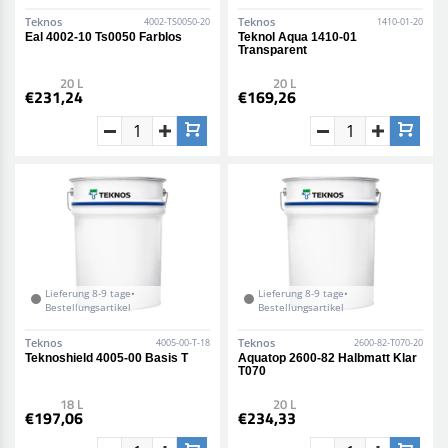
Teknos
Teknos
4002-TS0050-20
1410-01-20
Eal 4002-10 Ts0050 Farblos
Teknol Aqua 1410-01
Transparent
20 L
20 L
€231,24
€169,26
Lieferung 8-9 tage•
Lieferung 8-9 tage•
Bestellungsartikel
Bestellungsartikel
Teknos
Teknos
4005-00-T-18
2600-82-T070-20
Teknoshield 4005-00 Basis T
Aquatop 2600-82 Halbmatt Klar
T070
18 L
20 L
€197,06
€234,33