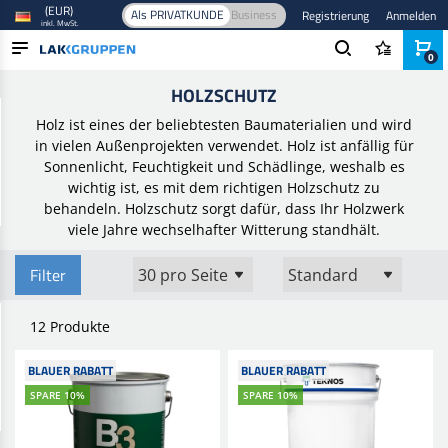
(EUR)
Als PRIVATKUNDE
Business
Registrierung
Anmelden
inkl. MwSt.
0
Startseite
/
Farbe und Lack
/
Holzschutz und Öl
/
Holzschutz
HOLZSCHUTZ
PRODUKTE
Holz ist eines der beliebtesten Baumaterialien und wird
BRANCHEN
in vielen Außenprojekten verwendet. Holz ist anfällig für
Sonnenlicht, Feuchtigkeit und Schädlinge, weshalb es
MARKEN
wichtig ist, es mit dem richtigen Holzschutz zu
behandeln. Holzschutz sorgt dafür, dass Ihr Holzwerk
BLOG
viele Jahre wechselhafter Witterung standhält.
NEUHEITEN
Filter
12 Produkte
BLAUER RABATT
BLAUER RABATT
SPARE 10%
SPARE 10%