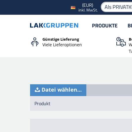
(EUR)
Als PRIVAT
inkl. MwSt.
PRODUKTE
B
Günstige Lieferung
B
Viele Lieferoptionen
W
T
Datei wählen…
Produkt