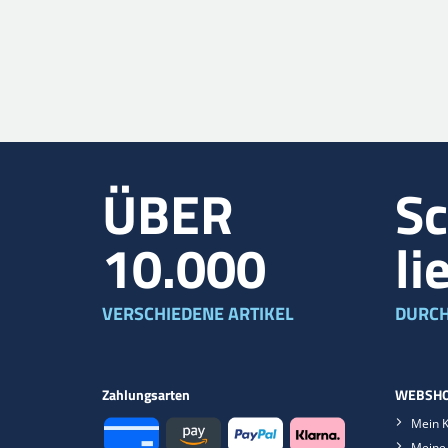
ÜBER
Sc
10.000
li
VERSCHIEDENE ARTIKEL
DURCH
Zahlungsarten
WEBSHO
Mein 
Meine 