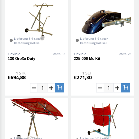
Lieferung 8-9 tage•
Lieferung 8-9 tage•
Bestellungsartikel
Bestellungsartikel
Flexible
Flexible
88296-18
88296-24
130 Große Duty
225-000 Mc Kit
1 STK
1 SET
€694,88
€271,30
Lieferung 8-9 tage•
Lieferung 8-9 tage•