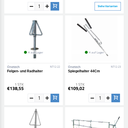
Siehe Varianten
4 auf Lager
4 auf Lager
Onetech
Onetech
NT12-22
NT12-23
Felgen- und Radhalter
Spiegelhalter 44Cm
1 STK
1 STK
€138,55
€109,02