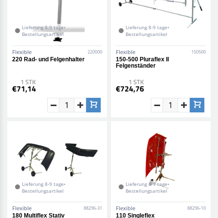
Lieferung 8-9 tage•
Lieferung 8-9 tage•
Bestellungsartikel
Bestellungsartikel
Flexible
Flexible
220000
150500
220 Rad- und Felgenhalter
150-500 Pluraflex II
Felgenständer
1 STK
1 STK
€71,14
€724,76
Lieferung 8-9 tage•
Lieferung 8-9 tage•
Bestellungsartikel
Bestellungsartikel
Flexible
Flexible
88296-31
88296-10
180 Multiflex Stativ
110 Singleflex