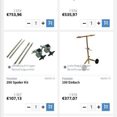
1 STK
1 STK
€753,96
€535,97
Lieferung 8-9 tage•
Lieferung 8-9 tage•
Bestellungsartikel
Bestellungsartikel
Flexible
Flexible
88296-12
88296-17
200 Spoiler Kit
100 Einfach
1 SET
1 STK
€107,13
€377,07