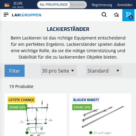
(EUR)
Als PRIVATKUNDE
Business
Registrierung
Anmelden
inkl. MwSt.
0
Startseite
/
Spritzgeräte
/
Lackierkabine
/
Lackierständer
LACKIERSTÄNDER
PRODUKTE
Beim Lackieren ist das richtige Equipment entscheidend
BRANCHEN
für ein perfektes Ergebnis. Lackierständer spielen dabei
eine wichtige Rolle, da sie die nötige Unterstützung und
MARKEN
Stabilität für die zu lackierenden Objekte bieten.
BLOG
Filter
NEUHEITEN
19 Produkte
LETZTE CHANCE
BLAUER RABATT
SPARE 62%
SPARE 20%
5 auf Lager
25 auf Lager