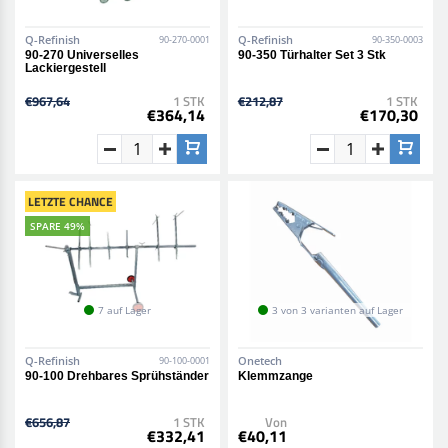
Q-Refinish
Q-Refinish
90-270-0001
90-350-0003
90-270 Universelles
90-350 Türhalter Set 3 Stk
Lackiergestell
€967,64
1 STK
€212,87
1 STK
€364,14
€170,30
LETZTE CHANCE
SPARE 49%
7 auf Lager
3 von 3 varianten auf Lager
Q-Refinish
Onetech
90-100-0001
90-100 Drehbares Sprühständer
Klemmzange
€656,87
1 STK
Von
€332,41
€40,11