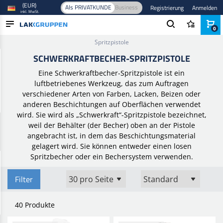
(EUR)
Als PRIVATKUNDE
Business
Registrierung
Anmelden
inkl. MwSt.
0
Startseite
/
Spritzgeräte
/
Spritzpistolen
/
Schwerkraftbecher-
Spritzpistole
PRODUKTE
SCHWERKRAFTBECHER-SPRITZPISTOLE
BRANCHEN
Eine Schwerkraftbecher-Spritzpistole ist ein
luftbetriebenes Werkzeug, das zum Auftragen
MARKEN
verschiedener Arten von Farben, Lacken, Beizen oder
anderen Beschichtungen auf Oberflächen verwendet
BLOG
wird. Sie wird als „Schwerkraft“-Spritzpistole bezeichnet,
weil der Behälter (der Becher) oben an der Pistole
NEUHEITEN
angebracht ist, in dem das Beschichtungsmaterial
gelagert wird. Sie können entweder einen losen
Spritzbecher oder ein Bechersystem verwenden.
Filter
40 Produkte