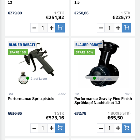
13
1.5
€279,80
1 STK
€250,86
1 STK
€251,82
€225,77
BLAUER RABATT
BLAUER RABATT
SPARE 10%
SPARE 10%
2 auf Lager
4 auf Lager
3M
3M
26832
26913
Performance Spritzpistole
Performance Gravity Fine Finish
Sprühkopf Nachfüllset 1.3
€636,85
1 STK
€72,78
1 BOX(5 STK)
€573,16
€65,50