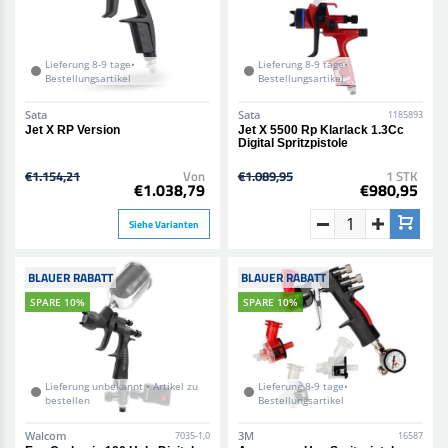
Lieferung 8-9 tage•
Lieferung 8-9 tage•
Bestellungsartikel
Bestellungsartikel
Sata
Sata
1185893
Jet X RP Version
Jet X 5500 Rp Klarlack 1.3Cc
Digital Spritzpistole
€1.154,21
Von
€1.089,95
1 STK
€1.038,79
€980,95
Siehe Varianten
BLAUER RABATT
BLAUER RABATT
SPARE 10%
SPARE 10%
Lieferung unbekannt • Artikel zu
Lieferung 8-9 tage•
bestellen
Bestellungsartikel
Walcom
3M
7035-1,0
16587