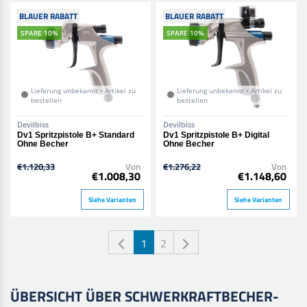
BLAUER RABATT
BLAUER RABATT
SPARE 10%
SPARE 10%
Lieferung unbekannt • Artikel zu
Lieferung unbekannt • Artikel zu
bestellen
bestellen
Devilbiss
Devilbiss
Dv1 Spritzpistole B+ Standard
Dv1 Spritzpistole B+ Digital
Ohne Becher
Ohne Becher
€1.120,33
Von
€1.276,22
Von
€1.008,30
€1.148,60
Siehe Varianten
Siehe Varianten
1
2
ÜBERSICHT ÜBER SCHWERKRAFTBECHER-