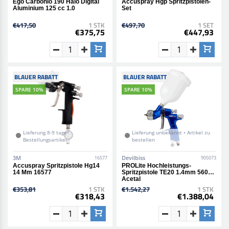
Ego Carbonio 190 Halo Digital
Accuspray Hgp Spritzpistolen-
Aluminium 125 cc 1.0
Set
€417,50
1 STK
€497,70
1 SET
€375,75
€447,93
BLAUER RABATT
BLAUER RABATT
SPARE 10%
SPARE 10%
Lieferung 8-9 tage•
Lieferung unbekannt • Artikel zu
Bestellungsartikel
bestellen
3M
Devilbiss
16577
905073
Accuspray Spritzpistole Hg14
PROLite Hochleistungs-
14 Mm 16577
Spritzpistole TE20 1.4mm 560ml
Acetal
€353,81
1 STK
€1.542,27
1 STK
€318,43
€1.388,04