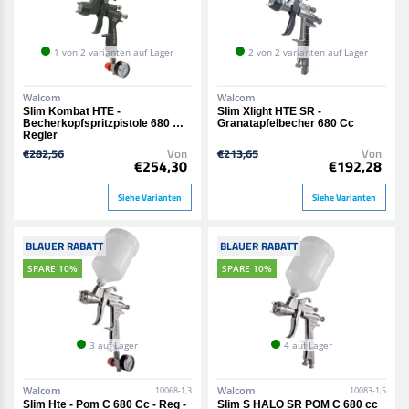
1 von 2 varianten auf Lager
2 von 2 varianten auf Lager
Walcom
Walcom
Slim Kombat HTE -
Slim Xlight HTE SR -
Becherkopfspritzpistole 680 Ml -
Granatapfelbecher 680 Cc
Regler
€282,56
Von
€213,65
Von
€254,30
€192,28
Siehe Varianten
Siehe Varianten
BLAUER RABATT
BLAUER RABATT
SPARE 10%
SPARE 10%
3 auf Lager
4 auf Lager
Walcom
Walcom
10068-1,3
10083-1,5
Slim Hte - Pom C 680 Cc - Reg -
Slim S HALO SR POM C 680 cc