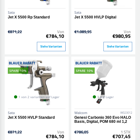
Sata
Sata
Jet X 5500 Rp Standard
Jet X 5500 HVLP Digital
€871,22
Von
€1.089,95
Von
€784,10
€980,95
Siehe Varianten
Siehe Varianten
BLAUER RABATT
BLAUER RABATT
SPARE 10%
SPARE 10%
1 von 2 varianten auf Lager
3 auf Lager
Sata
Walcom
W023012
Jet X 5500 HVLP Standard
Genesi Carbonio 360 Evo HALO
Basis, Digital, POM 680 ml 1,2
€871,22
Von
€786,05
1 STK
€784,10
€707,45