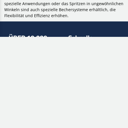
spezielle Anwendungen oder das Spritzen in ungewöhnlichen
Winkeln sind auch spezielle Bechersysteme erhältlich, die
Flexibilität und Effizienz erhöhen.
ÜBER 10.000
Schnelle
lieferung
VERSCHIEDENE ARTIKEL
DURCH DHL
+200.000
Sofort kaufen
ARTIKEL AUF LAGER
SOFORT B2B KONTO ERÖFFNEN
Zahlungsarten
WEBSHOP-
VERKNÜPFUNGEN
Mein Konto
Meine Bestellungen