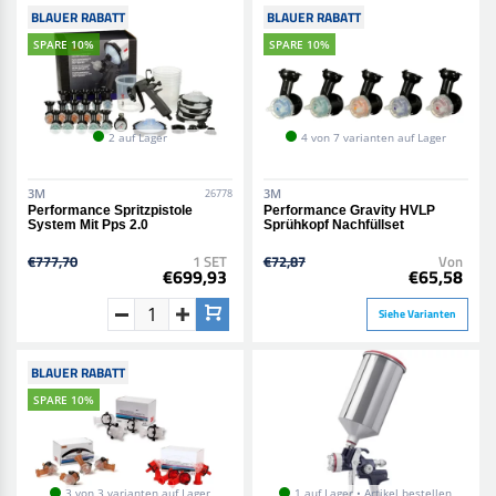
BLAUER RABATT
BLAUER RABATT
SPARE 10%
SPARE 10%
2 auf Lager
4 von 7 varianten auf Lager
3M
3M
26778
Performance Spritzpistole
Performance Gravity HVLP
System Mit Pps 2.0
Sprühkopf Nachfüllset
€777,70
1 SET
€72,87
Von
€699,93
€65,58
Siehe Varianten
BLAUER RABATT
SPARE 10%
3 von 3 varianten auf Lager
1 auf Lager • Artikel bestellen