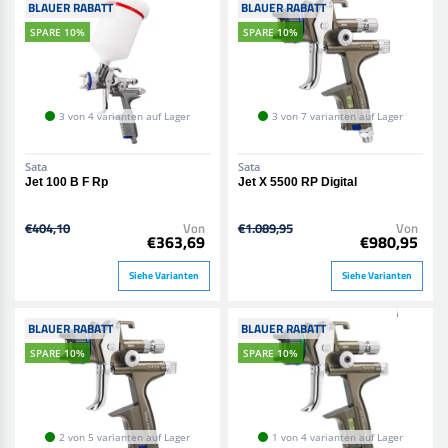
BLAUER RABATT
BLAUER RABATT
SPARE 10%
SPARE 10%
3 von 4 varianten auf Lager
3 von 7 varianten auf Lager
Sata
Sata
Jet 100 B F Rp
Jet X 5500 RP Digital
€404,10
Von
€1.089,95
Von
€363,69
€980,95
Siehe Varianten
Siehe Varianten
BLAUER RABATT
BLAUER RABATT
SPARE 10%
SPARE 10%
2 von 5 varianten auf Lager
1 von 4 varianten auf Lager