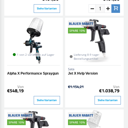
Siehe Varianten
BLAUER RABATT
SPARE 10%
1 von 2 varianten auf Lager
Lieferung 8-9 tage•
Bestellungsartikel
Sata
Alpha X Performance Spraygun
Jet X Hvlp Version
Von
€1.154,21
Von
€548,19
€1.038,79
Siehe Varianten
Siehe Varianten
BLAUER RABATT
BLAUER RABATT
SPARE 10%
SPARE 10%