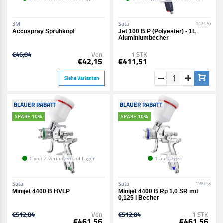
3M
Sata
147470
Accuspray Sprühkopf
Jet 100 B P (Polyester) - 1L
Aluminiumbecher
€46,84
Von
1 STK
€42,15
€411,51
Siehe Varianten
BLAUER RABATT
BLAUER RABATT
SPARE 10%
SPARE 10%
1 von 2 varianten auf Lager
1 auf Lager
Sata
Sata
198218
Minijet 4400 B HVLP
Minijet 4400 B Rp 1,0 SR mit
0,125 l Becher
€512,84
Von
€512,84
1 STK
€461,56
€461,56