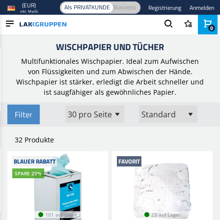
(EUR)
Als PRIVATKUNDE
Business
Registrierung
Anmelden
inkl. MwSt.
0
Startseite
/
Vorbehandlung
/
Abwischen
/
Wischpapier und Tücher
WISCHPAPIER UND TÜCHER
PRODUKTE
Multifunktionales Wischpapier. Ideal zum Aufwischen
BRANCHEN
von Flüssigkeiten und zum Abwischen der Hände.
Wischpapier ist stärker, erledigt die Arbeit schneller und
MARKEN
ist saugfähiger als gewöhnliches Papier.
BLOG
Filter
NEUHEITEN
32 Produkte
BLAUER RABATT
FAVORIT
SPARE 20%
101 auf Lager
23 auf Lager