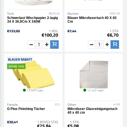
Tork
Norton
88275-63
72001-95
Schwerlast Wischpapier 2-lagig
Blauer Mikrofasertuch 40 X 40
34 X 36,9Cm X 340M
Cm
€133,60
1 ROL
€7,44
1 STK
€100,20
€6,70
BLAUER RABATT
SPARE 15%
12 auf Lager
12 auf Lager
Farecla
Other
FC3
4-190
G Plus Finishing Tücher
Mikrofaser Glasreinigungstuch
40 x 40 cm
€30,41
1 BOX(3 STK)
1 STK
€25,84
€5,08