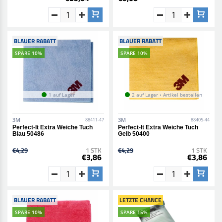
BLAUER RABATT
BLAUER RABATT
SPARE 10%
SPARE 10%
1 auf Lager
2 auf Lager • Artikel bestellen
3M
3M
88411-47
88405-44
Perfect-It Extra Weiche Tuch
Perfect-It Extra Weiche Tuch
Blau 50486
Gelb 50400
€4,29
1 STK
€4,29
1 STK
€3,86
€3,86
BLAUER RABATT
LETZTE CHANCE
SPARE 10%
SPARE 15%