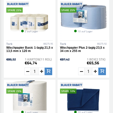
BLAUER RABATT
BLAUER RABATT
SPARE 25%
SPARE 25%
2 auf Lager
10 auf Lager
Tork
Tork
88275-95
88275-92
Wischpapier Basic 1-lagig 21,5 x
Wischpapier Plus 2-lagig 23,5 x
13,5 mm x 120 m
34 cm x 255 m
€86,32
1 KARTON(11 ROL)
€87,42
1 BOX(2 STK)
€64,74
€65,56
BLAUER RABATT
BLAUER RABATT
SPARE 25%
SPARE 10%
3 auf Lager
10 auf Lager