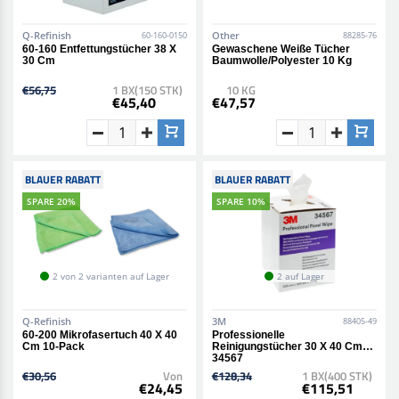
Q-Refinish
Other
60-160-0150
88285-76
60-160 Entfettungstücher 38 X
Gewaschene Weiße Tücher
30 Cm
Baumwolle/Polyester 10 Kg
€56,75
1 BX(150 STK)
10 KG
€45,40
€47,57
BLAUER RABATT
BLAUER RABATT
SPARE 20%
SPARE 10%
2 von 2 varianten auf Lager
2 auf Lager
Q-Refinish
3M
88405-49
60-200 Mikrofasertuch 40 X 40
Professionelle
Cm 10-Pack
Reinigungstücher 30 X 40 Cm
34567
€30,56
Von
€128,34
1 BX(400 STK)
€24,45
€115,51