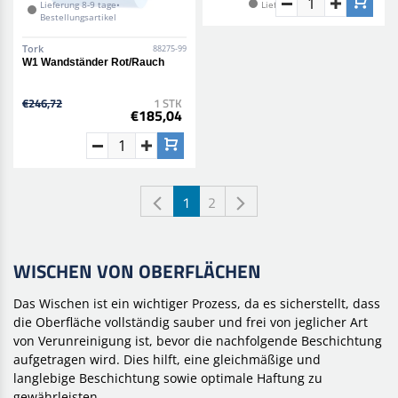
Lieferung 8-9 tage•
Lieferung 8-9 tage
Bestellungsartikel
Tork
Rupes
88275-99
9-BF9010
W1 Wandständer Rot/Rauch
Bigfoot Mikrofasertücher 40 x
40 cm 4er-Pack
€246,72
1 STK
€37,96
1 BOX(4 STK)
€185,04
€32,27
1
2
WISCHEN VON OBERFLÄCHEN
Das Wischen ist ein wichtiger Prozess, da es sicherstellt, dass
die Oberfläche vollständig sauber und frei von jeglicher Art
von Verunreinigung ist, bevor die nachfolgende Beschichtung
aufgetragen wird. Dies hilft, eine gleichmäßige und
langlebige Beschichtung sowie optimale Haftung zu
gewährleisten.