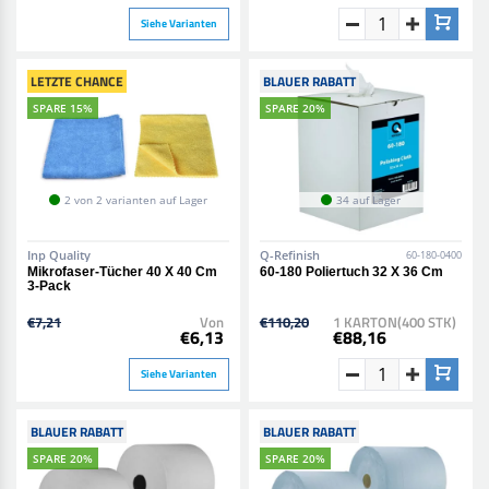
Siehe Varianten
LETZTE CHANCE
BLAUER RABATT
SPARE 15%
SPARE 20%
2 von 2 varianten auf Lager
34 auf Lager
Inp Quality
Q-Refinish
60-180-0400
Mikrofaser-Tücher 40 X 40 Cm
60-180 Poliertuch 32 X 36 Cm
3-Pack
€7,21
Von
€110,20
1 KARTON(400 STK)
€6,13
€88,16
Siehe Varianten
BLAUER RABATT
BLAUER RABATT
SPARE 20%
SPARE 20%