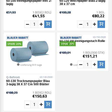
60-100 Reinigungspapier Rec 2-
60-120 Wischpapier Blau 2-lagig
lagig
38 x 37 cm
€51,93
1 BOX(2 ROL)
€100,28
1 ROL
€41,55
€80,22
BLAUER RABATT
BLAUER RABATT
SPARE 20%
SPARE 20%
Lieferung 8-9 tage
Lieferung 8-9 tage
Q-Refinish
Q-Refinish
60-130-0500
60-150-0500
60-130 Trocknungspapier Blau
60-150 PP Reinigungstuch Rolle
3-lagig 38 X 37 Cm 500 Blätter
32 x 38 cm
€188,29
1 BOX(2 ROL)
€189,01
1 ROL(500 STK)
€150,63
€151,21