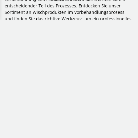
entscheidender Teil des Prozesses. Entdecken Sie unser
Sortiment an Wischprodukten im Vorbehandlungsprozess
und finden Sie das richtige Werkzeug, um ein professionelles
und makelloses Finish zu erzielen.
Hochwertige Produkte für außergewöhnliche
Oberflächenbehandlung
Wir streben danach, hochwertige und zuverlässige Produkte
anzubieten, die Ihnen helfen, ein außergewöhnliches
Oberflächenfinish zu erreichen. Entdecken Sie unser
Sortiment und machen Sie den ersten Schritt zu einer
erfolgreichen und langlebigen Beschichtung. Wenn Sie
Fragen haben oder Hilfe benötigen, stehen unsere Experten
über Chat und Telefon zur Verfügung.
ÜBER 10.000
Schnelle
lieferung
VERSCHIEDENE ARTIKEL
DURCH DHL