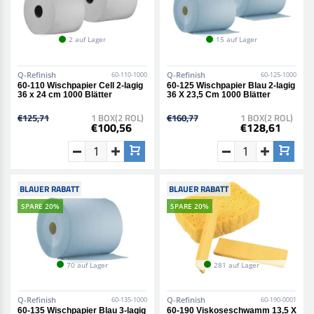
2 auf Lager
15 auf Lager
Q-Refinish
Q-Refinish
60-110-1000
60-125-1000
60-110 Wischpapier Cell 2-lagig
60-125 Wischpapier Blau 2-lagig
36 x 24 cm 1000 Blätter
36 X 23,5 Cm 1000 Blätter
€125,71
1 BOX(2 ROL)
€160,77
1 BOX(2 ROL)
€100,56
€128,61
BLAUER RABATT
BLAUER RABATT
SPARE 20%
SPARE 20%
70 auf Lager
281 auf Lager
Q-Refinish
Q-Refinish
60-135-1000
60-190-0001
60-135 Wischpapier Blau 3-lagig
60-190 Viskoseschwamm 13,5 X