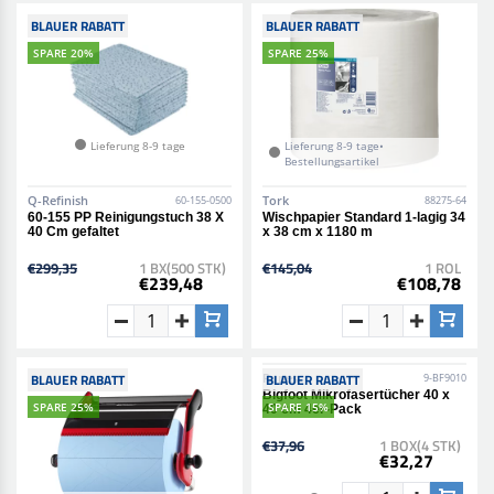
BLAUER RABATT
BLAUER RABATT
SPARE 20%
SPARE 25%
Lieferung 8-9 tage
Lieferung 8-9 tage•
Bestellungsartikel
Q-Refinish
Tork
60-155-0500
88275-64
60-155 PP Reinigungstuch 38 X
Wischpapier Standard 1-lagig 34
40 Cm gefaltet
x 38 cm x 1180 m
€299,35
1 BX(500 STK)
€145,04
1 ROL
€239,48
€108,78
BLAUER RABATT
BLAUER RABATT
SPARE 25%
SPARE 15%