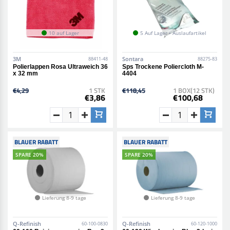
10 auf Lager
5 Auf Lager • Auslaufartikel
3M
Sontara
88411-48
88275-83
Polierlappen Rosa Ultraweich 36
Sps Trockene Poliercloth M-
x 32 mm
4404
€4,29
1 STK
€118,45
1 BOX(12 STK)
€3,86
€100,68
BLAUER RABATT
BLAUER RABATT
SPARE 20%
SPARE 20%
Lieferung 8-9 tage
Lieferung 8-9 tage
Q-Refinish
Q-Refinish
60-100-0830
60-120-1000