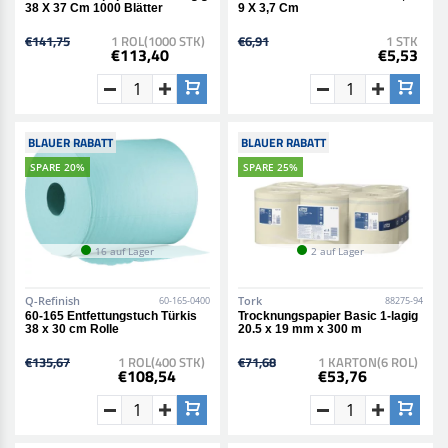
38 X 37 Cm 1000 Blätter
9 X 3,7 Cm
€141,75
1 ROL(1000 STK)
€6,91
1 STK
€113,40
€5,53
BLAUER RABATT
BLAUER RABATT
SPARE 20%
SPARE 25%
16 auf Lager
2 auf Lager
Q-Refinish
Tork
60-165-0400
88275-94
60-165 Entfettungstuch Türkis
Trocknungspapier Basic 1-lagig
38 x 30 cm Rolle
20.5 x 19 mm x 300 m
€135,67
1 ROL(400 STK)
€71,68
1 KARTON(6 ROL)
€108,54
€53,76