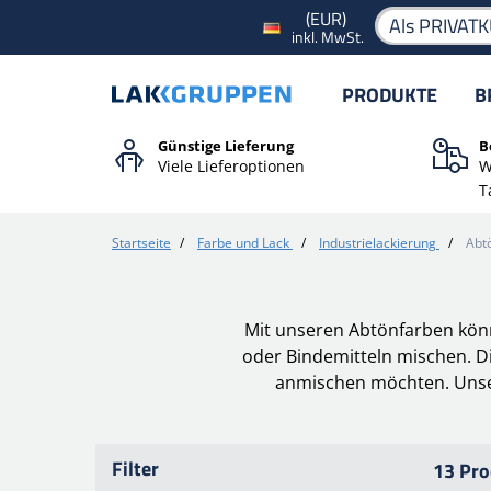
(EUR)
Als PRIVAT
inkl. MwSt.
PRODUKTE
B
Günstige Lieferung
B
Viele Lieferoptionen
W
T
Startseite
/
Farbe und Lack
/
Industrielackierung
/
Abt
Mit unseren Abtönfarben könn
oder Bindemitteln mischen. Di
anmischen möchten. Unser
Filter
13 Pro