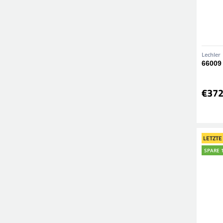
Lechler
66009
€372
LETZTE
SPARE 