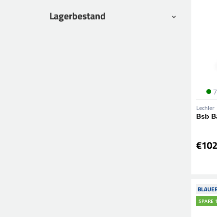
Lagerbestand
7
Lechler
Bsb B
€102
BLAUER
SPARE 