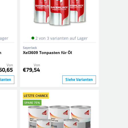
Lager
2 von 3 varianten auf Lager
Sayerlack
n
Xel3609 Tonpasten für Öl
Von
Von
50,65
€79,54
rianten
Siehe Varianten
LETZTE CHANCE
SPARE 75%