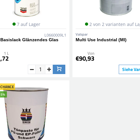
7 auf Lager
2 von 2 varianten auf L
Valspar
L0660009L1
 Basislack Glänzendes Glas
Multi Use Industrial (MI)
1 L
Von
,72
€90,93
Siehe Va
 CHANCE
15%