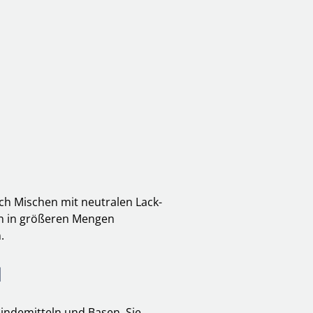
ch Mischen mit neutralen Lack-
en in größeren Mengen
.
N
indemitteln und Basen. Sie