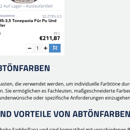
2 Auf Lager • Auslaufartikel
cksysteme
SZ-Z795-3,5
95-3,5 Tonepasta Für Pu Und
ler
6
35 L
€211,87
ABTÖNFARBEN
pasten, die verwendet werden, um individuelle Farbtöne dur
n. Sie ermöglichen es Fachleuten, maßgeschneiderte Farb
Kundenwünsche oder spezifische Anforderungen einzugehen
D VORTEILE VON ABTÖNFARBE
hohe Farbbrillanz und sind kompatibel mit verschiedenen B