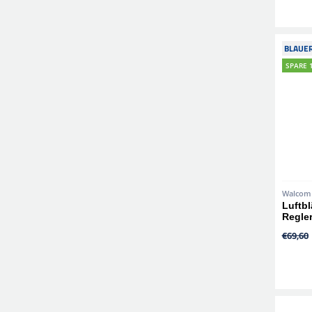
BLAUER
SPARE 
Walcom
Luftbl
Regle
€69,60