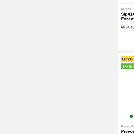
Rupes
Slp41
Exzen
€854,1
LETZTE
SPARE 
Prevost
Prevos