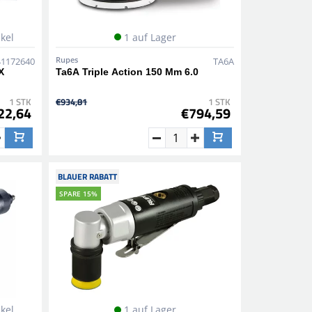
ikel
1 auf Lager
Rupes
41172640
TA6A
X
Ta6A Triple Action 150 Mm 6.0
1 STK
€934,81
1 STK
22,64
€794,59
BLAUER RABATT
SPARE 15%
ikel
1 auf Lager