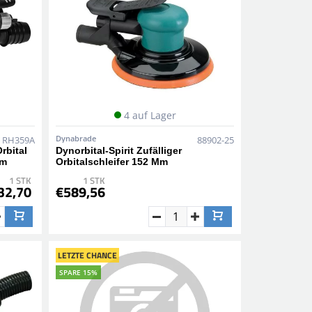
4 auf Lager
Dynabrade
RH359A
88902-25
rbital
Dynorbital-Spirit Zufälliger
Mm
Orbitalschleifer 152 Mm
1 STK
1 STK
32,70
€589,56
LETZTE CHANCE
SPARE 15%