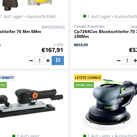
1 Auf Lager • Auslaufartikel
1 Auf Lager • Auslaufart
Chicago Pneumatic
39992500062
89
Schleifer 76 Mm 6Mm
Cp7264Cve Blockschleifer 70 
198Mm
4
1 STK
€653,29
€167,91
€5
 RABATT
LETZTE CHANCE
15%
SPARE 20%
2 auf Lager
1 Auf Lager • Auslaufart