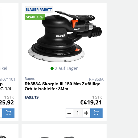
BLAUER RABATT
SPARE 15%
ikel
2 auf Lager
Rupes
SI071101
RH353A
ip
Rh353A Skorpio III 150 Mm Zufällige
G 1/4
Orbitalschleifer 3Mm
1 STK
€493,19
1 STK
25,92
€419,21