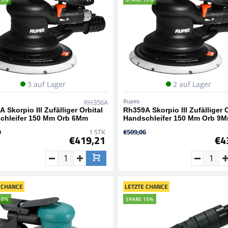
3 auf Lager
2 auf Lager
Rupes
RH356A
 Skorpio III Zufälliger Orbital
Rh359A Skorpio III Zufälliger O
chleifer 150 Mm Orb 6Mm
Handschleifer 150 Mm Orb 9
9
1 STK
€509,06
€419,21
€4
 CHANCE
LETZTE CHANCE
15%
SPARE 15%