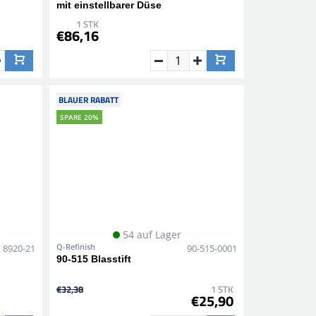
mit einstellbarer Düse
1 STK
€86,16
BLAUER RABATT
SPARE 20%
54 auf Lager
Q-Refinish
8920-21
90-515-0001
90-515 Blasstift
€32,38
1 STK
€25,90