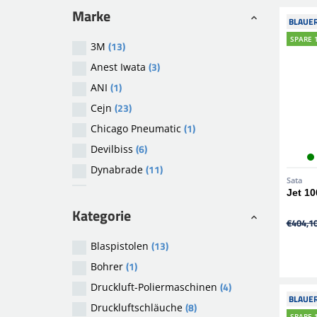
Marke
BLAUER
SPARE 
(13)
3M
(3)
Anest Iwata
(1)
ANI
(23)
Cejn
(1)
Chicago Pneumatic
(6)
Devilbiss
(11)
Dynabrade
Sata
(2)
Festool
Jet 10
(2)
Herrmann Lack-Technik
Kategorie
€404,1
(1)
Inp Quality
(13)
Blaspistolen
(10)
Mirka
(1)
Bohrer
(5)
Q-Refinish
(4)
Druckluft-Poliermaschinen
(14)
Rupes
BLAUER
(8)
Druckluftschläuche
(23)
Sata
SPARE 