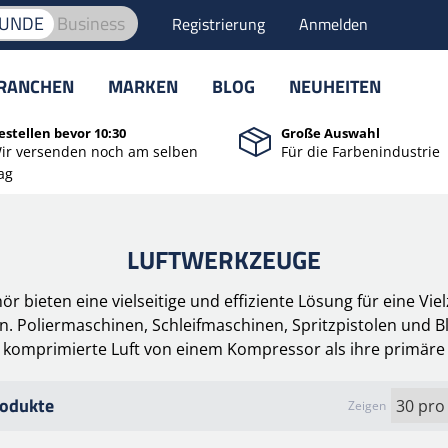
KUNDE
Business
Registrierung
Anmelden
RANCHEN
MARKEN
BLOG
NEUHEITEN
estellen bevor 10:30
Große Auswahl
ir versenden noch am selben
Für die Farbenindustrie
ag
LUFTWERKZEUGE
 bieten eine vielseitige und effiziente Lösung für eine Viel
Poliermaschinen, Schleifmaschinen, Spritzpistolen und Bla
e komprimierte Luft von einem Kompressor als ihre primäre 
odukte
Zeigen