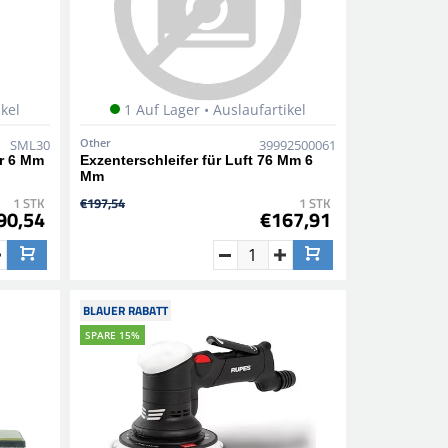
ikel
1 Auf Lager • Auslaufartikel
Other
SML30
39992500061
ür 6 Mm
Exzenterschleifer für Luft 76 Mm 6
Mm
1 STK
€197,54
1 STK
90,54
€167,91
BLAUER RABATT
SPARE 15%