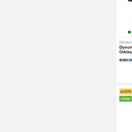
Dynabr
Dynorb
Orbita
€589,5
LETZTE
SPARE 