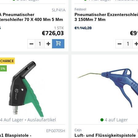
Festool
SLP41A
A Pneumatischer
Pneumatischer Exzenterschlei
terschleifer 70 X 400 Mm 5 Mm
3 150Mm 7 Mm
6
1 STK
€1.146,28
€726,03
€9
 CHANCE
15%
4 Auf Lager • Auslaufartikel
4 auf Lager
Cejn
EPG070SH
1 Blaspistole -
Luft- und Flüssigkeitspistole