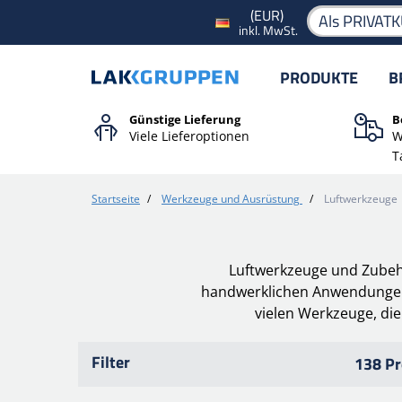
(EUR)
Als PRIVAT
inkl. MwSt.
PRODUKTE
B
Günstige Lieferung
B
Viele Lieferoptionen
W
T
Startseite
/
Werkzeuge und Ausrüstung
/
Luftwerkzeuge
Luftwerkzeuge und Zubehör
handwerklichen Anwendungen. 
vielen Werkzeuge, di
Filter
138 Pr