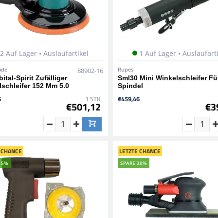
2 Auf Lager • Auslaufartikel
1 Auf Lager • Auslaufart
ade
Rupes
88902-16
ital-Spirit Zufälliger
Sml30 Mini Winkelschleifer F
lschleifer 152 Mm 5.0
Spindel
6
1 STK
€459,46
€501,12
€3
 CHANCE
LETZTE CHANCE
15%
SPARE 20%