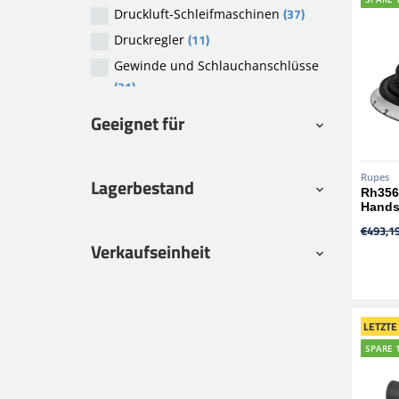
(37)
Druckluft-Schleifmaschinen
(1)
Teroson
(11)
Druckregler
(7)
Other
Gewinde und Schlauchanschlüsse
(13)
Walcom
(21)
(2)
Prevost
(2)
Ionstar
Geeignet für
(42)
Spritzpistolen
Rupes
Lagerbestand
Rh356A
Hands
€493,1
Verkaufseinheit
LETZTE
SPARE 