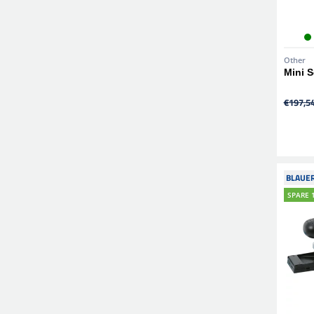
Other
Mini 
€197,5
BLAUER
SPARE 