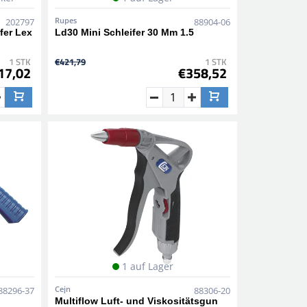
Rupes
202797
88904-06
fer Lex
Ld30 Mini Schleifer 30 Mm 1.5
1 STK
€421,79
1 STK
17,02
€358,52
1 auf Lager
Cejn
88296-37
88306-20
Multiflow Luft- und Viskositätsgun