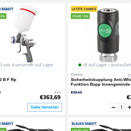
 RABATT
LETZTE CHANCE
10%
SPARE 15%
3 von 4 varianten auf Lager
18 Auf Lager • Auslaufart
Prevost
E
0 B F Rp
Sicherheitskupplung Anti-Wh
Funktion Bspp Innengewinde 
0
Von
€30,49
€363,69
€
Siehe Varianten
 RABATT
BLAUER RABATT
15%
SPARE 15%