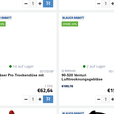
 RABATT
BLAUER RABATT
10%
SPARE 20%
14 auf Lager
2 auf Lager
Q-Refinish
60150/BP
90-
äser Pro Trockendüse mit
90-520 Venturi
r
Lufttrocknungsgebläse
1 STK
€189,78
€62,64
€1
BLAUER RABATT