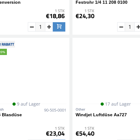
enversion
Festrohr 1/4 11 208 0100
1 STK
1 STK
€18,86
€24,30
 RABATT
20%
9 auf Lager
17 auf Lager
ish
Other
90-505-0001
5 Blasdüse
Windjet Luftdüse Aa727
1 STK
1 STK
€23,04
€54,40