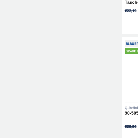
Tasch
€22,19
BLAUER
SPARE 
Q-Refin
90-50
€28,80