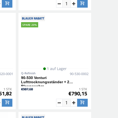
BLAUER RABATT
SPARE 20%
1 auf Lager
Q-Refinish
520-0001
90-530-0002
90-530 Venturi
Lufttrocknungsständer + 2
Blasgewehre
1 STK
€987,68
1 STK
51,82
€790,15
BLAUER RABATT