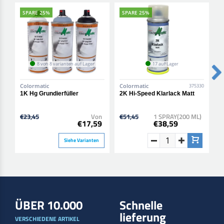
SPARE 25%
SPARE 25%
8 von 8 varianten auf Lager
17 auf Lager
Colormatic
Colormatic
C
375330
1K Hg Grundierfüller
2K Hi-Speed Klarlack Matt
2
H
€23,45
Von
€51,45
1 SPRAY(200 ML)
€
€17,59
€38,59
Siehe Varianten
ÜBER 10.000
Schnelle
lieferung
VERSCHIEDENE ARTIKEL