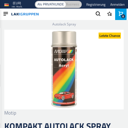
(EUR)
Als PRIVATKUNDE
Business
Registrierung
Anmelden
inkl. MwSt.
0
Startseite
/
Farbe und Lack
/
Autolack
/
Basislack
/
Kompakt
Autolack Spray
PRODUKTE
Letzte Chance
BRANCHEN
MARKEN
BLOG
NEUHEITEN
Motip
KOMPAKT AUTOLACK SPRAY