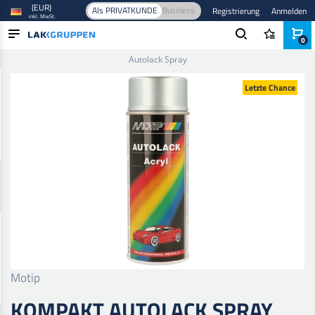
(EUR)
Als PRIVATKUNDE
Business
Registrierung
Anmelden
inkl. MwSt.
0
Startseite
/
Farbe und Lack
/
Autolack
/
Basislack
/
Kompakt
Autolack Spray
PRODUKTE
Letzte Chance
BRANCHEN
MARKEN
BLOG
NEUHEITEN
Motip
KOMPAKT AUTOLACK SPRAY