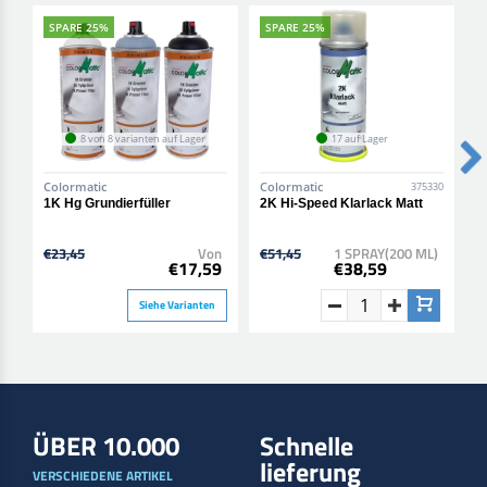
SPARE 25%
SPARE 25%
8 von 8 varianten auf Lager
17 auf Lager
Colormatic
Colormatic
C
375330
1K Hg Grundierfüller
2K Hi-Speed Klarlack Matt
2
H
€23,45
Von
€51,45
1 SPRAY(200 ML)
€
€17,59
€38,59
Siehe Varianten
ÜBER 10.000
Schnelle
lieferung
VERSCHIEDENE ARTIKEL