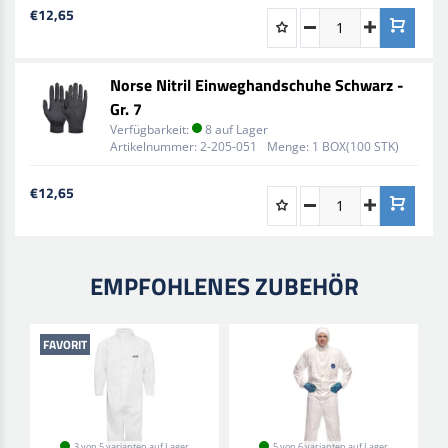
€12,65
Norse Nitril Einweghandschuhe Schwarz -
Gr. 7
Verfügbarkeit:
8 auf Lager
Artikelnummer:
2-205-051
Menge:
1 BOX(100 STK)
€12,65
EMPFOHLENES ZUBEHÖR
FAVORIT
3 von 5 varianten auf Lager
5 von 6 varianten auf Lager