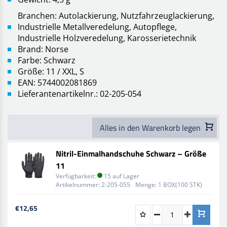
Branchen: Autolackierung, Nutzfahrzeuglackierung,
Industrielle Metallveredelung, Autopflege,
Industrielle Holzveredelung, Karosserietechnik
Brand: Norse
Farbe: Schwarz
Größe: 11 / XXL, S
EAN: 5744002081869
Lieferantenartikelnr.: 02-205-054
Alles in den Warenkorb legen
Nitril-Einmalhandschuhe Schwarz – Größe
11
Verfügbarkeit:
15 auf Lager
Artikelnummer:
2-205-055
Menge:
1 BOX(100 STK)
€12,65