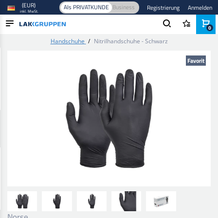
(EUR)
Als PRIVATKUNDE
Business
Registrierung
Anmelden
inkl. MwSt.
0
Startseite
/
Sicherheitsausrüstung
/
Handschutz
/
Einweg-
Handschuhe
/
Nitrilhandschuhe - Schwarz
PRODUKTE
Favorit
BRANCHEN
MARKEN
BLOG
NEUHEITEN
Norse