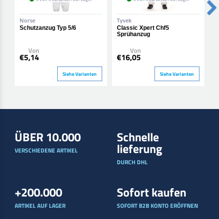
Norse
Tyvek
O
Schutzanzug Typ 5/6
Classic Xpert Chf5
S
Sprühanzug
Von
Von
€
€5,14
€16,05
Siehe Varianten
Siehe Varianten
ÜBER 10.000
Schnelle
lieferung
VERSCHIEDENE ARTIKEL
DURCH DHL
+200.000
Sofort kaufen
ARTIKEL AUF LAGER
SOFORT B2B KONTO ERÖFFNEN