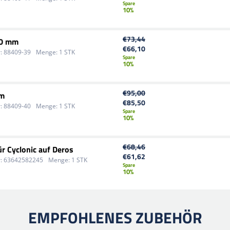
Spare
10%
€73,44
50 mm
€66,10
:
88409-39
Menge:
1 STK
Spare
10%
€95,00
mm
€85,50
:
88409-40
Menge:
1 STK
Spare
10%
€68,46
ür Cyclonic auf Deros
€61,62
:
63642582245
Menge:
1 STK
Spare
10%
EMPFOHLENES ZUBEHÖR