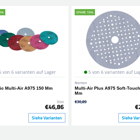
0%
SPARE 10%
6 von 6 varianten auf Lager
5 von 6 varianten auf La
Norton
ic Multi-Air A975 150 Mm
Multi-Air Plus A975 Soft-Touc
Mm
Von
€30,89
€46,86
€
Siehe Varianten
Siehe Var