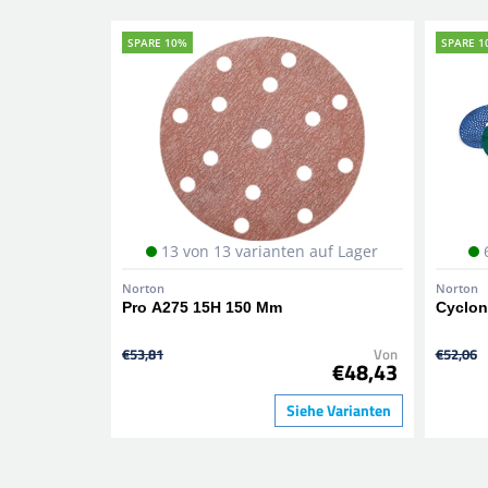
SPARE 10%
SPARE 1
13 von 13 varianten auf Lager
Norton
Norton
Pro A275 15H 150 Mm
Cyclon
€53,81
Von
€52,06
€48,43
Siehe Varianten