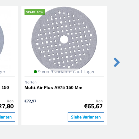
SPARE 10%
SPARE 10%
ger
9 von 9 varianten auf Lager
Norton
Norton
h 150
Multi-Air Plus A975 150 Mm
Multi-Air N
Von
€72,97
Von
€66,81
27,80
€65,67
ianten
Siehe Varianten