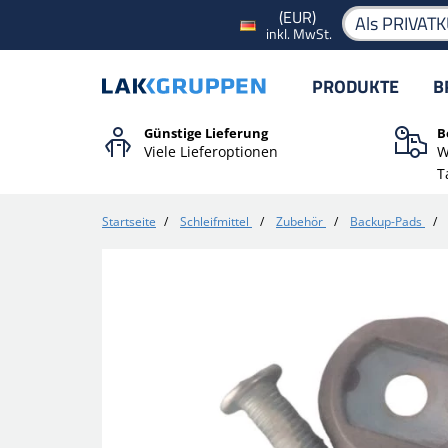
(EUR)
Als PRIVAT
inkl. MwSt.
PRODUKTE
B
Günstige Lieferung
B
Viele Lieferoptionen
W
T
Startseite
/
Schleifmittel
/
Zubehör
/
Backup-Pads
/