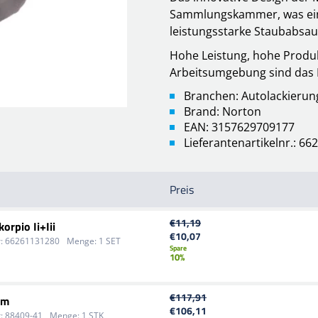
Sammlungskammer, was ein
leistungsstarke Staubabsau
Hohe Leistung, hohe Produk
Arbeitsumgebung sind das E
Branchen: Autolackierun
Brand: Norton
EAN: 3157629709177
Lieferantenartikelnr.: 6
Preis
€11,19
rpio Ii+Iii
€10,07
:
66261131280
Menge:
1 SET
Spare
10%
€117,91
mm
€106,11
:
88409-41
Menge:
1 STK