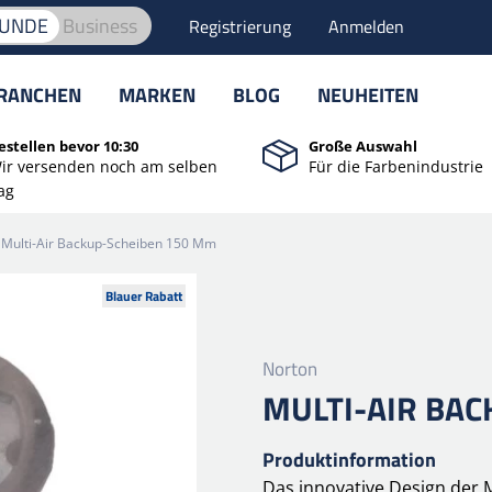
KUNDE
Business
Registrierung
Anmelden
RANCHEN
MARKEN
BLOG
NEUHEITEN
estellen bevor 10:30
Große Auswahl
ir versenden noch am selben
Für die Farbenindustrie
ag
Multi-Air Backup-Scheiben 150 Mm
Blauer Rabatt
Norton
MULTI-AIR BA
Produktinformation
Das innovative Design der M