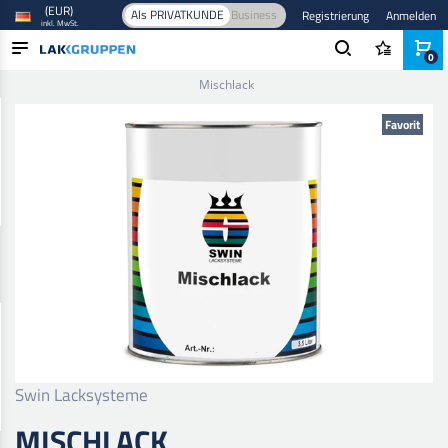
(EUR)
Als PRIVATKUNDE
Business
Registrierung
Anmelden
inkl. MwSt.
0
Startseite
/
Farbe und Lack
/
Industrielackierung
/
Abtönfarben
/
Mischlack
PRODUKTE
Favorit
BRANCHEN
MARKEN
BLOG
NEUHEITEN
Swin Lacksysteme
MISCHLACK