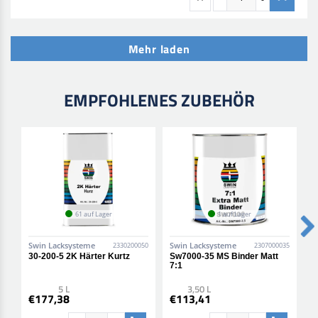
Mehr laden
EMPFOHLENES ZUBEHÖR
61 auf Lager
1 auf Lager
Swin Lacksysteme
Swin Lacksysteme
S
2330200050
2307000035
30-200-5 2K Härter Kurtz
Sw7000-35 MS Binder Matt
3
7:1
5 L
3,50 L
€177,38
€113,41
€