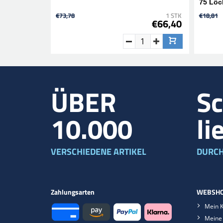
75 Löc
€73,78
1 STK
€18,81
€66,40
ÜBER
Sc
10.000
li
VERSCHIEDENE ARTIKEL
DURCH
Zahlungsarten
WEBSHO
Mein 
Meine 