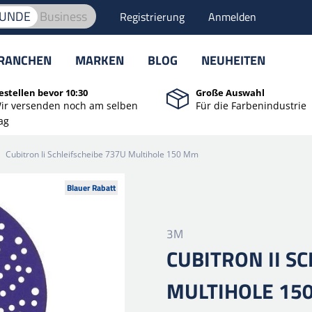
KUNDE
Business
Registrierung
Anmelden
RANCHEN
MARKEN
BLOG
NEUHEITEN
estellen bevor 10:30
Große Auswahl
ir versenden noch am selben
Für die Farbenindustrie
ag
Cubitron Ii Schleifscheibe 737U Multihole 150 Mm
Blauer Rabatt
3M
CUBITRON II S
MULTIHOLE 15