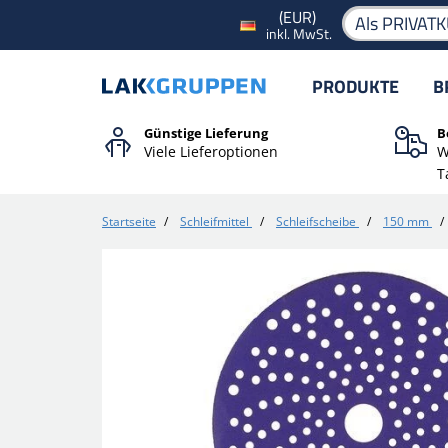
(EUR)
Als PRIVAT
inkl. MwSt.
PRODUKTE
B
Günstige Lieferung
B
Viele Lieferoptionen
W
T
Startseite
/
Schleifmittel
/
Schleifscheibe
/
150 mm
/