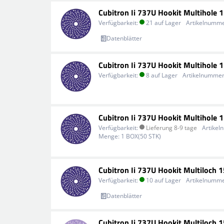
Cubitron Ii 737U Hookit Multihole
Verfügbarkeit:
21 auf Lager
Artikelnumme
Datenblätter
Cubitron Ii 737U Hookit Multihole
Verfügbarkeit:
8 auf Lager
Artikelnummer
Cubitron Ii 737U Hookit Multihole
Verfügbarkeit:
Lieferung 8-9 tage
Artikel
Menge:
1 BOX(50 STK)
Cubitron Ii 737U Hookit Multiloch
Verfügbarkeit:
10 auf Lager
Artikelnumme
Datenblätter
Cubitron Ii 737U Hookit Multiloch