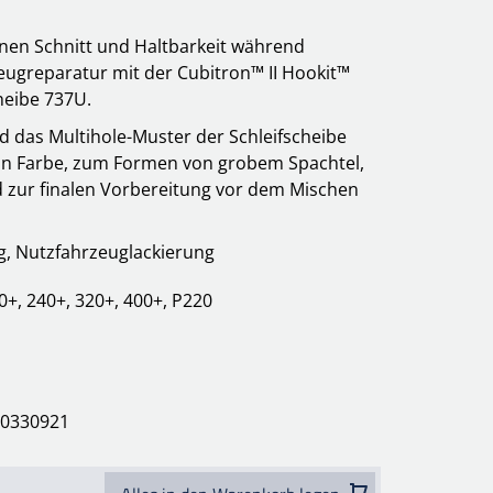
enen Schnitt und Haltbarkeit während
eugreparatur mit der Cubitron™ II Hookit™
heibe 737U.
d das Multihole-Muster der Schleifscheibe
von Farbe, zum Formen von grobem Spachtel,
 zur finalen Vorbereitung vor dem Mischen
g, Nutzfahrzeuglackierung
0+, 240+, 320+, 400+, P220
s
100330921