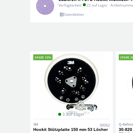
Verfügbarkeit:
22 auf Lager
Artikelnumme
Datenblätter
SPARE 10%
SPARE 2
3 auf Lager
3M
Q-Refini
30062
Hookit Stützplatte 150 mm 53 Löcher
30-820