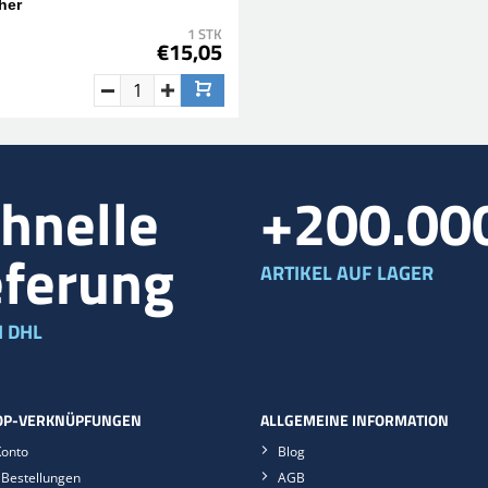
her
1 STK
€15,05
hnelle
+200.00
eferung
ARTIKEL AUF LAGER
 DHL
P-VERKNÜPFUNGEN
ALLGEMEINE INFORMATION
Konto
Blog
Bestellungen
AGB