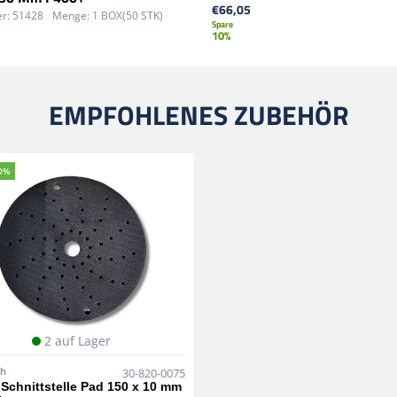
€66,05
r:
51428
Menge:
1 BOX(50 STK)
Spare
10%
EMPFOHLENES ZUBEHÖR
0%
2 auf Lager
sh
30-820-0075
 Schnittstelle Pad 150 x 10 mm